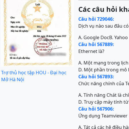
Các câu hỏi kh
Câu hỏi 729046:
Dịch vụ nào sau đâu có
A. Google Doc
B. Yahoo
Câu hỏi 567889:
Ethernet là?
A. Một mạng trong lịch 
D. Một phần trong mô 
Trợ thủ học tập HOU - Đại học
Câu hỏi 567893:
Mở Hà Nội
Chức năng chính của T
A. Tính năng Chát là ch
D. Truy cập máy tính từ
Câu hỏi 567906:
Ứng dụng Teamviewer c
A. Tát cả các hệ điều h