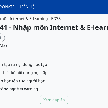
DONATE
LIÊN HỆ
môn Internet & E-learning - EG38
41 - Nhập môn Internet & E-lear

LMS?
nh tạo ra nội dung học tập
 thiết kế nội dung học tập
nh học tập của người học
Quản lý một dự án công nghệ eLearning
Xem đáp án