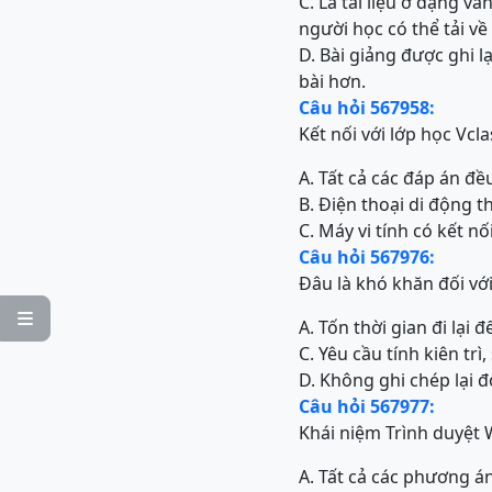
C. Là tài liệu ở dạng v
người học có thể tải về
D. Bài giảng được ghi lạ
bài hơn.
Câu hỏi 567958:
Kết nối với lớp học Vcl
A. Tất cả các đáp án đề
B. Điện thoại di động 
C. Máy vi tính có kết nố
Câu hỏi 567976:
Đâu là khó khăn đối vớ

A. Tốn thời gian đi lại 
C. Yêu cầu tính kiên trì
D. Không ghi chép lại đ
Câu hỏi 567977:
Khái niệm Trình duyệt 
A. Tất cả các phương á