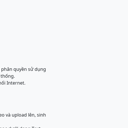
óm, phân quyền sử dụng
 thống.
nối Internet.
eo và upload lên, sinh