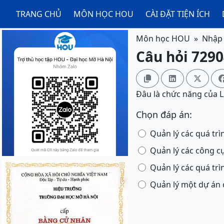
TRANG CHỦ
MÔN HỌC HOU
CÀI ĐẶT TIỆN ÍCH
Môn học HOU
Nhập 
Câu hỏi 7290



Đâu là chức năng của 
Chọn đáp án:
Quản lý các quá trì
Quản lý các công cụ
Quản lý các quá trì