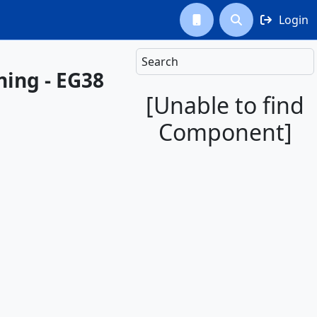
Login



Search
ning - EG38
[Unable to find
Component]