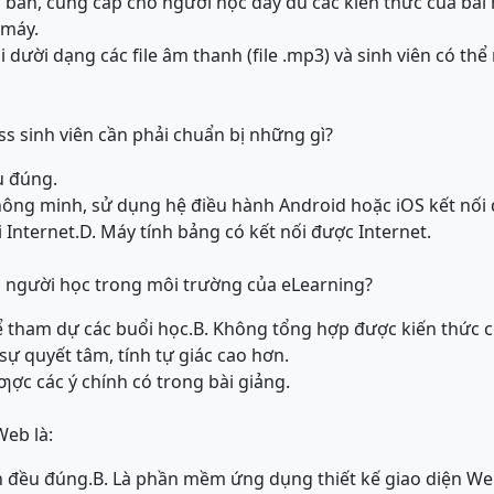
ăn bản, cung cấp cho người học đầy đủ các kiến thức của bài
 máy.
i dười dạng các file âm thanh (file .mp3) và sinh viên có thể
ass sinh viên cần phải chuẩn bị những gì?
u đúng.
thông minh, sử dụng hệ điều hành Android hoặc iOS kết nối 
i Internet.
D. Máy tính bảng có kết nối được Internet.
i người học trong môi trường của eLearning?
để tham dự các buổi học.
B. Không tổng hợp được kiến thức c
, sự quyết tâm, tính tự giác cao hơn.
ƣợc các ý chính có trong bài giảng.
Web là:
n đều đúng.
B. Là phần mềm ứng dụng thiết kế giao diện W