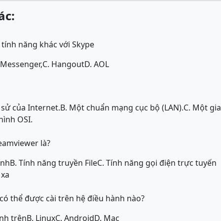
ác:
 tính năng khác với Skype
 Messenger,
C. Hangout
D. AOL
sử của Internet.
B. Một chuẩn mạng cục bộ (LAN).
C. Một gi
hình OSI.
eamviewer là?
ính
B. Tính năng truyền File
C. Tính năng gọi điện trực tuyến
 xa
ó thể được cài trên hệ điều hành nào?
ành trên
B. Linux
C. Android
D. Mac