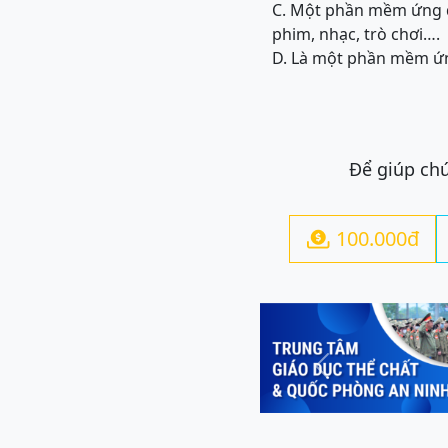
C. Một phần mềm ứng d
phim, nhạc, trò chơi….
D. Là một phần mềm ứn
Để giúp chú
100.000đ

Previous