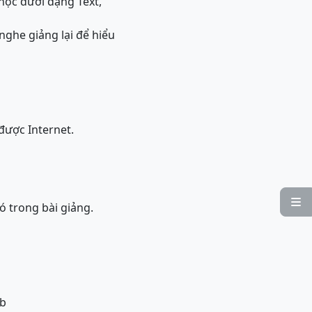
 học dưới dạng Text,
 nghe giảng lại để hiểu
được Internet.

ó trong bài giảng.
eb