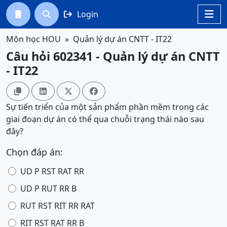
Login




Môn học HOU
Quản lý dự án CNTT - IT22
Câu hỏi 602341 - Quản lý dự án CNTT
- IT22




Sự tiến triển của một sản phẩm phần mềm trong các
giai đoạn dự án có thể qua chuỗi trạng thái nào sau
đây?
Chọn đáp án:
UD P RST RAT RR
UD P RUT RR B
RUT RST RIT RR RAT
RIT RST RAT RR B