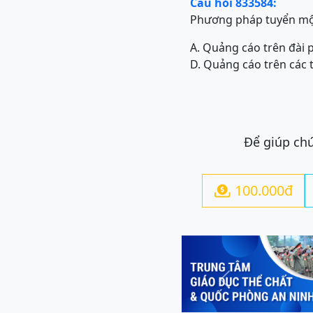
Câu hỏi 833584:
Phương pháp tuyển mộ n
A. Quảng cáo trên đài 
D. Quảng cáo trên các 
Để giúp chú
100.000đ

Previous