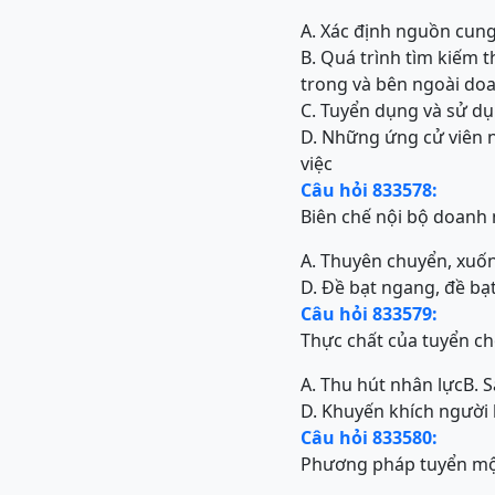
A. Xác định nguồn cung
B. Quá trình tìm kiếm 
trong và bên ngoài do
C. Tuyển dụng và sử d
D. Những ứng cử viên 
việc
Câu hỏi 833578:
Biên chế nội bộ doanh
A. Thuyên chuyển, xuố
D. Đề bạt ngang, đề bạ
Câu hỏi 833579:
Thực chất của tuyển ch
A. Thu hút nhân lực
B. 
D. Khuyến khích người
Câu hỏi 833580:
Phương pháp tuyển mộ