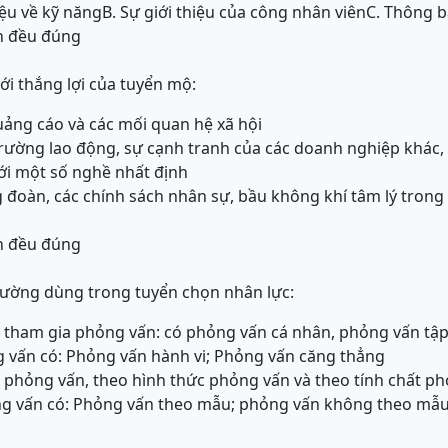
iệu về kỹ năng
B. Sự giới thiệu của công nhân viên
C. Thông b
án đều đúng
ới thắng lợi của tuyển mộ:
quảng cáo và các mối quan hệ xã hội
 trường lao động, sự cạnh tranh của các doanh nghiệp khác,
với một số nghề nhất định
 đoàn, các chính sách nhân sự, bầu không khí tâm lý trong 
án đều đúng
hường dùng trong tuyển chọn nhân lực:
 tham gia phỏng vấn: có phỏng vấn cá nhân, phỏng vấn tập
g vấn có: Phỏng vấn hành vi; Phỏng vấn căng thẳng
 phỏng vấn, theo hình thức phỏng vấn và theo tính chất p
ng vấn có: Phỏng vấn theo mẫu; phỏng vấn không theo mẫu