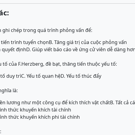
ác:
 ghi chép trong quá trình phỏng vấn để:
 tiến trình tuyển chọn
B. Tăng giá trị của cuộc phỏng vấn
a quyết định
D. Giúp viết báo cáo về ứng cử viên dễ dàng hơ
 tố của F.Herzberg, đề bạt, thăng tiến thuộc yếu tố:
 tố duy trì
C. Yếu tố quan hệ
D. Yếu tố thúc đẩy
nghĩa là:
iền lương như một công cụ để kích thích vật chất
B. Tất cả 
ình thức khuyến khích tài chính
ình thức khuyến khích phi tài chính
: