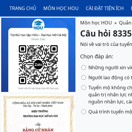
TRANG CHỦ
MÔN HỌC HOU
CÀI ĐẶT TIỆN ÍCH
Môn học HOU
Quản 
Câu hỏi 8335
Nói về vai trò của tuyể
Chọn đáp án:
Những người xin việ
Người lao động có t
Tuyển mộ không chỉ
quản trị nhân lực n
nguồn nhân lực, cá
Quá trình tuyển mộ