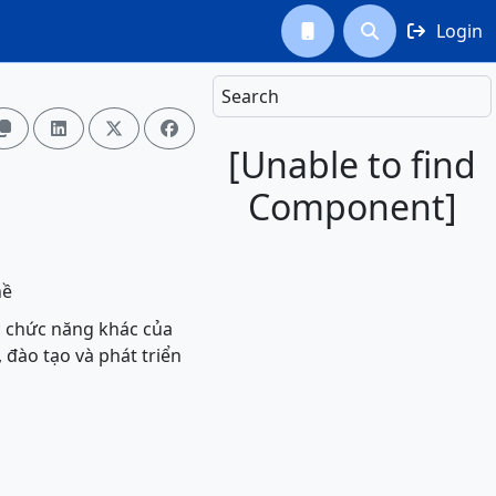
Login



Search




[Unable to find
Component]
hề
c chức năng khác của
, đào tạo và phát triển