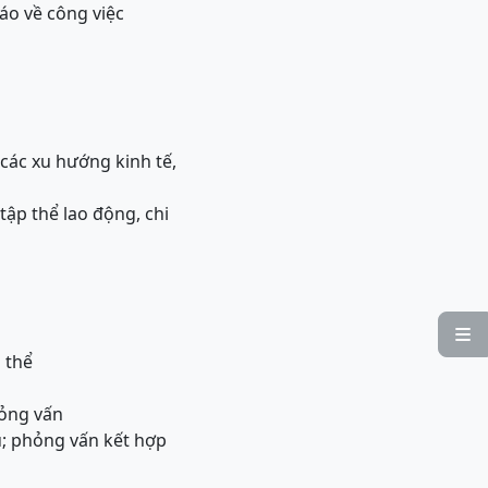
áo về công việc
 các xu hướng kinh tế,
tập thể lao động, chi

 thể
hỏng vấn
; phỏng vấn kết hợp