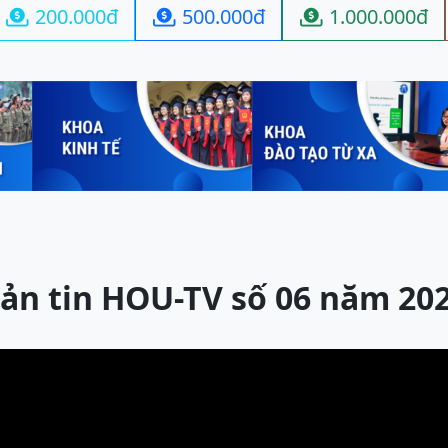
200.000đ
500.000đ
1.000.000đ



ản tin HOU-TV số 06 năm 20