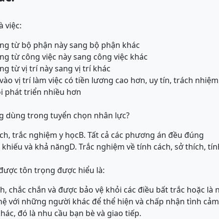
à việc:
ộng từ bộ phận này sang bộ phận khác
ng từ công việc này sang công việc khác
 từ vị trí này sang vị trí khác
ào vị trí làm việc có tiền lương cao hơn, uy tín, trách nhiệm
ội phát triển nhiều hơn
g dùng trong tuyển chọn nhân lực?
ích, trắc nghiệm y học
B. Tất cả các phương án đều đúng
 khiếu và khả năng
D. Trắc nghiệm về tính cách, sở thích, tí
ược tôn trọng được hiểu là:
, chắc chắn và được bảo vệ khỏi các điều bất trắc hoặc là 
ệ với những người khác để thể hiện và chấp nhận tình cảm
khác, đó là nhu cầu bạn bè và giao tiếp.