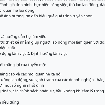
đánh giá tình hình thực hiện công việc, thù lao lao động, đà
ối quan hệ lao động
sẽ ảnh hưởng lớn đến hiệu quả quá trình tuyển chọn
 và hướng dẫn họ làm việc
ợc thiết kế nhằm giúp người lao động mới làm quen với do
hiệu suất
o động làm việc
D. Định hướng làm việc
ới thắng lợi của tuyển mộ:
quảng cáo và các mối quan hệ xã hội
 trường lao động, sự cạnh tranh của các doanh nghiệp khác,
với một số nghề nhất định
 đoàn, các chính sách nhân sự, bầu không khí tâm lý trong 
án đều đúng