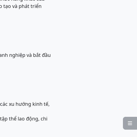
o tạo và phát triển
anh nghiệp và bắt đầu
 các xu hướng kinh tế,
tập thể lao động, chi
