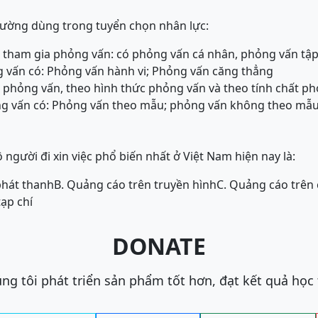
hường dùng trong tuyển chọn nhân lực:
 tham gia phỏng vấn: có phỏng vấn cá nhân, phỏng vấn tập
g vấn có: Phỏng vấn hành vi; Phỏng vấn căng thẳng
 phỏng vấn, theo hình thức phỏng vấn và theo tính chất p
ng vấn có: Phỏng vấn theo mẫu; phỏng vấn không theo mẫu
gười đi xin việc phổ biến nhất ở Việt Nam hiện nay là:
phát thanh
B. Quảng cáo trên truyền hình
C. Quảng cáo trên
tạp chí
DONATE
ng tôi phát triển sản phẩm tốt hơn, đạt kết quả học