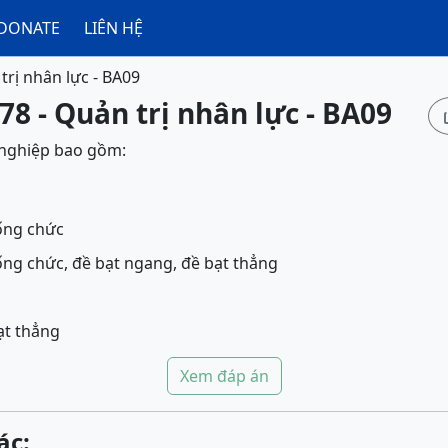
DONATE
LIÊN HỆ
trị nhân lực - BA09
78 - Quản trị nhân lực - BA09
 nghiệp bao gồm:
ống chức
ng chức, đề bạt ngang, đề bạt thẳng
ạt thẳng
Xem đáp án
ác: