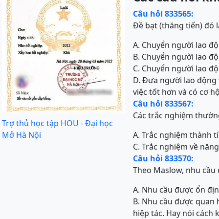
Câu hỏi 833565:
Đề bạt (thăng tiến) đó l
A. Chuyển người lao đ
B. Chuyển người lao độ
C. Chuyển người lao động
D. Đưa người lao động v
việc tốt hơn và có cơ h
Câu hỏi 833567:
Các trắc nghiệm thườn
Trợ thủ học tập HOU - Đại học
Mở Hà Nội
A. Trắc nghiệm thành t
C. Trắc nghiệm về năng
Câu hỏi 833570:
Theo Maslow, nhu cầu đ
A. Nhu cầu được ổn định
B. Nhu cầu được quan h
hiệp tác. Hay nói cách 