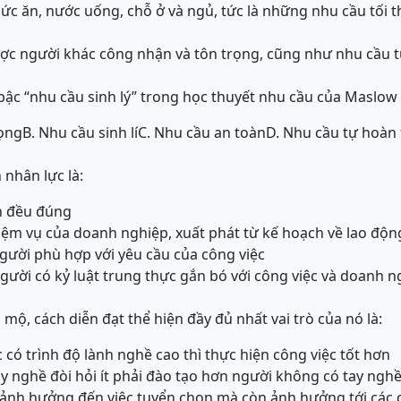
hức ăn, nước uống, chỗ ở và ngủ, tức là những nhu cầu tối t
được người khác công nhận và tôn trọng, cũng như nhu cầu 
ậc “nhu cầu sinh lý” trong học thuyết nhu cầu của Maslow 
rọng
B. Nhu cầu sinh lí
C. Nhu cầu an toàn
D. Nhu cầu tự hoàn 
 nhân lực là:
n đều đúng
hiệm vụ của doanh nghiệp, xuất phát từ kế hoạch về lao độn
ười phù hợp với yêu cầu của công việc
ười có kỷ luật trung thực gắn bó với công việc và doanh n
n mộ, cách diễn đạt thể hiện đầy đủ nhất vai trò của nó là:
 có trình độ lành nghề cao thì thực hiện công việc tốt hơn
ay nghề đòi hỏi ít phải đào tạo hơn người không có tay ngh
 ảnh hưởng đến việc tuyển chọn mà còn ảnh hưởng tới các