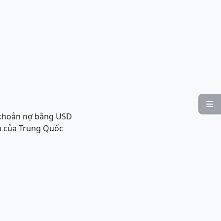

 khoản nợ bằng USD
u của Trung Quốc