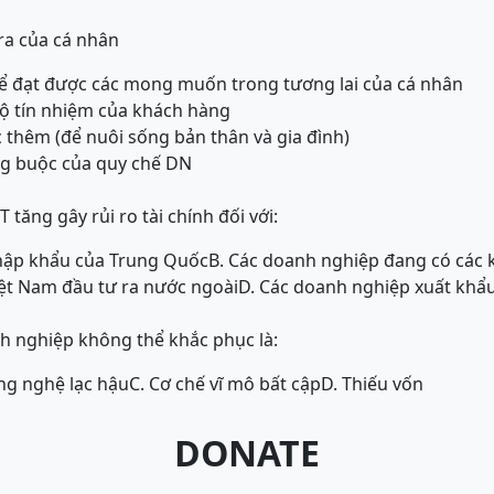
ra của cá nhân
để đạt được các mong muốn trong tương lai của cá nhân
độ tín nhiệm của khách hàng
c thêm (để nuôi sống bản thân và gia đình)
ng buộc của quy chế DN
 tăng gây rủi ro tài chính đối với:
hập khẩu của Trung Quốc
B. Các doanh nghiệp đang có các
ệt Nam đầu tư ra nước ngoài
D. Các doanh nghiệp xuất khẩ
h nghiệp không thể khắc phục là:
ng nghệ lạc hậu
C. Cơ chế vĩ mô bất cập
D. Thiếu vốn
DONATE