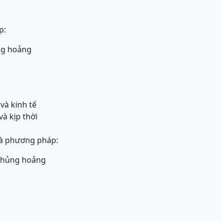
p:
ng hoảng
 và kinh tế
và kịp thời
là phương pháp:
 khủng hoảng