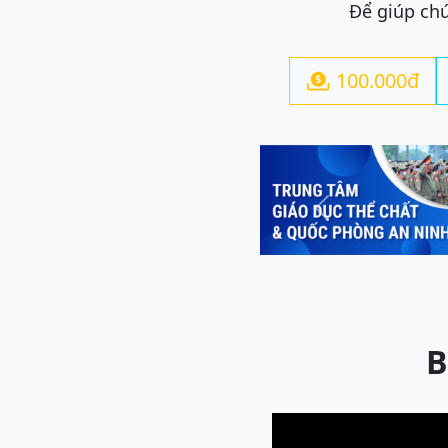
Để giúp chú
100.000đ

Previous
B