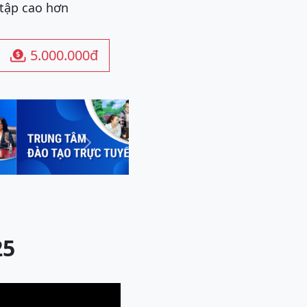
 tập cao hơn
5.000.000đ

Next
25