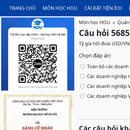
TRANG CHỦ
MÔN HỌC HOU
CÀI ĐẶT TIỆN ÍCH
Môn học HOU
Quản t
Câu hỏi 56858
Tỷ giá hối đoái USD/VND
Chọn đáp án:
Toàn bộ các doanh
Các doanh nghiệp n
Các doanh nghiệp V
Các doanh nghiệp V
Các câu hỏi kh