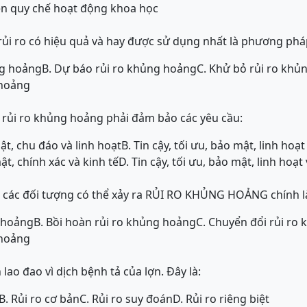
ện quy chế hoạt động khoa học
ủi ro có hiệu quả và hay được sử dụng nhất là phương phá
ng hoảng
B. Dự báo rủi ro khủng hoảng
C. Khử bỏ rủi ro khủ
 hoảng
 rủi ro khủng hoảng phải đảm bảo các yêu cầu:
mật, chu đáo và linh hoạt
B. Tin cậy, tối ưu, bảo mật, linh hoạt
mật, chính xác và kinh tế
D. Tin cậy, tối ưu, bảo mật, linh hoạt 
 các đối tượng có thể xảy ra RỦI RO KHỦNG HOẢNG chính 
g hoảng
B. Bồi hoàn rủi ro khủng hoảng
C. Chuyển đổi rủi ro
 hoảng
 lao đao vì dịch bệnh tả của lợn. Đây là:
B. Rủi ro cơ bản
C. Rủi ro suy đoán
D. Rủi ro riêng biệt