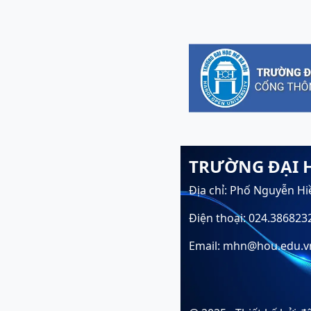
TRƯỜNG ĐẠI 
Địa chỉ: Phố Nguyễn Hi
Điện thoại: 024.386823
Email: mhn@hou.edu.v