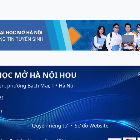
HỌC MỞ HÀ NỘI HOU
ền, phường Bạch Mai, TP Hà Nội
21
n
Quyền riêng tư
Sơ đồ Website