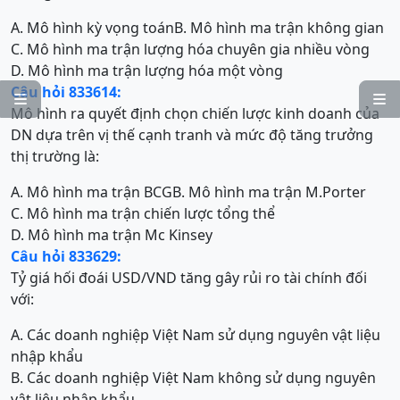
A. Mô hình kỳ vọng toán
B. Mô hình ma trận không gian
C. Mô hình ma trận lượng hóa chuyên gia nhiều vòng
D. Mô hình ma trận lượng hóa một vòng
Câu hỏi 833614:


Mô hình ra quyết định chọn chiến lược kinh doanh của
DN dựa trên vị thế cạnh tranh và mức độ tăng trưởng
thị trường là:
A. Mô hình ma trận BCG
B. Mô hình ma trận M.Porter
C. Mô hình ma trận chiến lược tổng thể
D. Mô hình ma trận Mc Kinsey
Câu hỏi 833629:
Tỷ giá hối đoái USD/VND tăng gây rủi ro tài chính đối
với:
A. Các doanh nghiệp Việt Nam sử dụng nguyên vật liệu
nhập khẩu
B. Các doanh nghiệp Việt Nam không sử dụng nguyên
vật liệu nhập khẩu