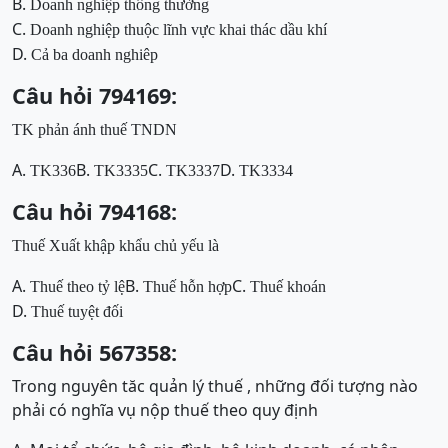
B.
Doanh nghiệp thông thường
C.
Doanh nghiệp thuộc lĩnh vực khai thác dầu khí
D.
Cả ba doanh nghiêp
Câu hỏi 794169:
TK phản ánh thuế TNDN
A.
B.
C.
D.
TK336
TK3335
TK3337
TK3334
Câu hỏi 794168:
Thuế Xuất khập khẩu chủ yếu là
A.
B.
C.
Thuế theo tỷ lệ
Thuế hỗn hợp
Thuế khoán
D.
Thuế tuyệt đối
Câu hỏi 567358:
Trong nguyên tăc quản lý thuế , những đối tượng nào
phải có nghĩa vụ nộp thuế theo quy định