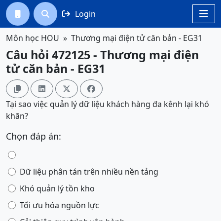
Login




Môn học HOU
Thương mại điện tử căn bản - EG31
Câu hỏi 472125 - Thương mại điện
tử căn bản - EG31




Tại sao việc quản lý dữ liệu khách hàng đa kênh lại khó
khăn?
Chọn đáp án:
Dữ liệu phân tán trên nhiều nền tảng
Khó quản lý tồn kho
Tối ưu hóa nguồn lực