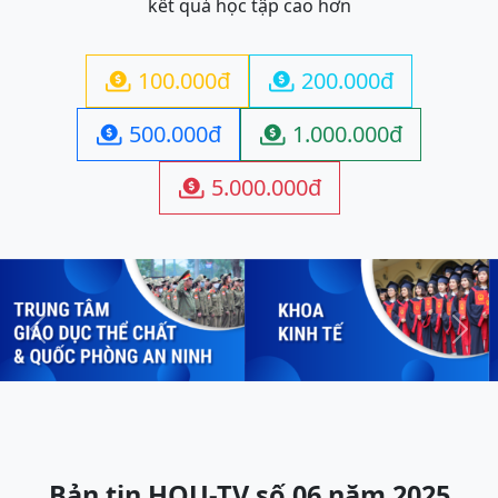
kết quả học tập cao hơn
100.000đ
200.000đ


500.000đ
1.000.000đ


5.000.000đ

Previous
Next
Bản tin HOU-TV số 06 năm 2025