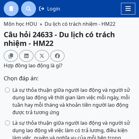
Login




Môn học HOU
Du lịch có trách nhiệm - HM22
Câu hỏi 24633 - Du lịch có trách
nhiệm - HM22




Hợp đồng lao động là gì?
Chọn đáp án:
Là sự thỏa thuận giữa người lao động và người sử
dụng lao động về thời gian làm việc mỗi ngày, mỗi
tuần hay mỗi tháng và khoản tiền người lao động
được trả tương ứng
Là sự thỏa thuận giữa người lao động và người sử
dụng lao động về việc làm có trả lương, điều kiện
làm việc, quyền và nghĩa vụ của mỗi bên trong