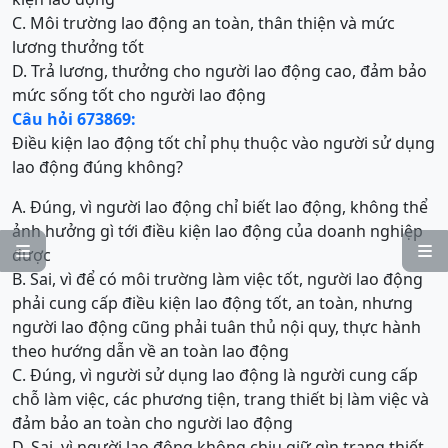
C. Môi trường lao động an toàn, thân thiện và mức
lương thưởng tốt
D. Trả lương, thưởng cho người lao động cao, đảm bảo
mức sống tốt cho người lao động
Câu hỏi 673869:
Điều kiện lao động tốt chỉ phụ thuộc vào người sử dụng
lao động đúng không?
A. Đúng, vì người lao động chỉ biết lao động, không thể
ảnh hưởng gì tới điều kiện lao động của doanh nghiệp


được
B. Sai, vì để có môi trường làm việc tốt, người lao động
phải cung cấp điều kiện lao động tốt, an toàn, nhưng
người lao động cũng phải tuân thủ nội quy, thực hành
theo hướng dẫn về an toàn lao động
C. Đúng, vì người sử dụng lao động là người cung cấp
chỗ làm việc, các phương tiện, trang thiết bị làm việc và
đảm bảo an toàn cho người lao động
D. Sai, vì người lao động không chịu giữ gìn trang thiết