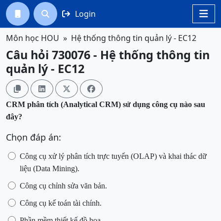
Login




Môn học HOU
Hệ thống thông tin quản lý - EC12
Câu hỏi 730076 - Hệ thống thông tin
quản lý - EC12




CRM phân tích (Analytical CRM) sử dụng công cụ nào sau
đây?
Chọn đáp án:
Công cụ xử lý phân tích trực tuyến (OLAP) và khai thác dữ
liệu (Data Mining).
Công cụ chỉnh sửa văn bản.
Công cụ kế toán tài chính.
Phần mềm thiết kế đồ họa.