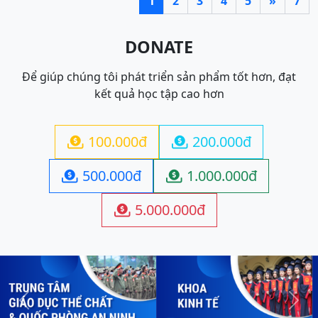
1
2
3
4
5
»
7
DONATE
Để giúp chúng tôi phát triển sản phẩm tốt hơn, đạt
kết quả học tập cao hơn
100.000đ
200.000đ


500.000đ
1.000.000đ


5.000.000đ

Previous
Next