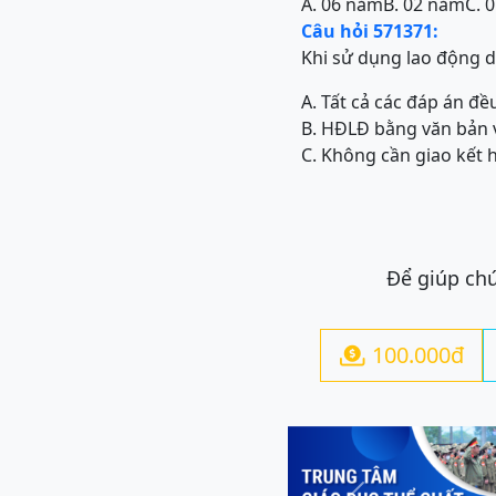
A. 06 năm
B. 02 năm
C. 
Câu hỏi 571371:
Khi sử dụng lao động d
A. Tất cả các đáp án đều
B. HĐLĐ bằng văn bản v
C. Không cần giao kết
Để giúp chú
100.000đ
