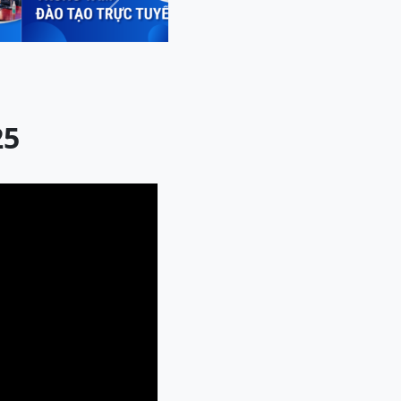
Next
25