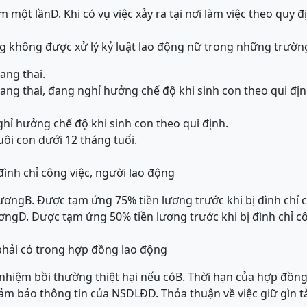
ăm một lần
D. Khi có vụ việc xảy ra tại nơi làm việc theo quy đ
g không được xử lý kỷ luật lao động nữ trong những trườn
ang thai.
ng thai, đang nghỉ hưởng chế độ khi sinh con theo qui địn
hỉ hưởng chế độ khi sinh con theo qui định.
ôi con dưới 12 tháng tuổi.
đình chỉ công việc, người lao động
lương
B. Được tạm ứng 75% tiền lương trước khi bị đình chỉ 
ương
D. Được tạm ứng 50% tiền lương trước khi bị đình chỉ c
phải có trong hợp đồng lao động
 nhiệm bồi thường thiệt hại nếu có
B. Thời hạn của hợp đồng
đảm bảo thông tin của NSDLĐ
D. Thỏa thuận về việc giữ gìn 