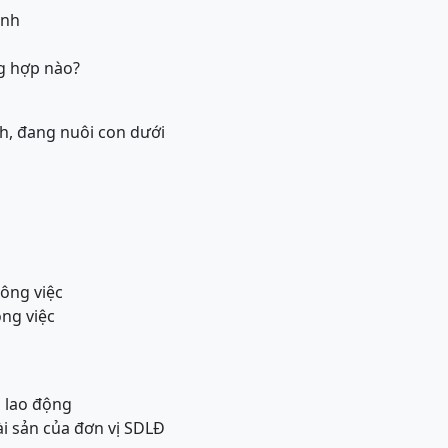
ịnh
g hợp nào?
h, đang nuôi con dưới
công việc
ông việc
 lao động
tài sản của đơn vị SDLĐ