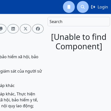
Login



Search




[Unable to find
Component]
 bảo hiểm xã hội, bảo
, giám sát của người sử
háp khác
áp khác, Thực hiện
ã hội, bảo hiểm y tế,
 nội quy lao động;