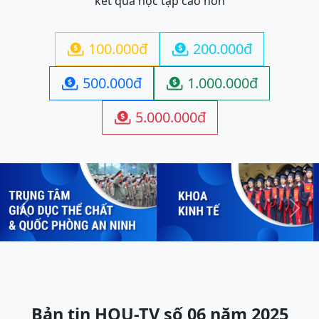
kết quả học tập cao hơn
100.000đ
200.000đ


500.000đ
1.000.000đ


5.000.000đ

Previous
Next
Bản tin HOU-TV số 06 năm 2025