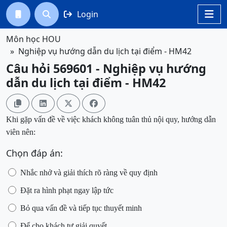
Login




Môn học HOU
Nghiệp vụ hướng dẫn du lịch tại điểm - HM42
Câu hỏi 569601 - Nghiệp vụ hướng
dẫn du lịch tại điểm - HM42




Khi gặp vấn đề về việc khách không tuân thủ nội quy, hướng dẫn
viên nên:
Chọn đáp án:
Nhắc nhở và giải thích rõ ràng về quy định
Đặt ra hình phạt ngay lập tức
Bỏ qua vấn đề và tiếp tục thuyết minh
Để cho khách tự giải quyết