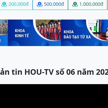
200.000đ
500.000đ
1.000.000đ



ản tin HOU-TV số 06 năm 20