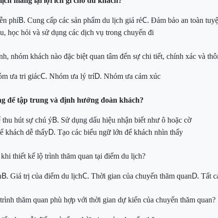
ch mang lại lợi ích gì cho du khách?
B.
C.
ễn phí
Cung cấp các sản phẩm du lịch giá rẻ
Đảm bảo an toàn tuyệ
u, học hỏi và sử dụng các dịch vụ trong chuyến đi
h, nhóm khách nào đặc biệt quan tâm đến sự chi tiết, chính xác và thôn
C.
D.
m ưa tri giác
Nhóm ưa lý trí
Nhóm ưa cảm xúc
ng để tập trung và định hướng đoàn khách?
B.
 thu hút sự chú ý
Sử dụng dấu hiệu nhận biết như ô hoặc cờ
D.
để khách dễ thấy
Tạo các biểu ngữ lớn để khách nhìn thấy
hi thiết kế lộ trình thăm quan tại điểm du lịch?
B.
C.
D.
h
Giá trị của điểm du lịch
Thời gian của chuyến thăm quan
Tất c
trình thăm quan phù hợp với thời gian dự kiến của chuyến thăm quan?