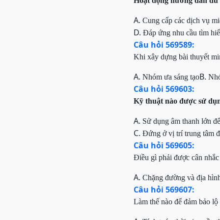
Hoạt động hướng dẫn du lị
A.
Cung cấp các dịch vụ mi
D.
Đáp ứng nhu cầu tìm hiể
Câu hỏi 569589:
Khi xây dựng bài thuyết min
A.
B.
Nhóm ưa sáng tạo
Nhó
Câu hỏi 569603:
Kỹ thuật nào được sử dụ
A.
Sử dụng âm thanh lớn để
C.
Đứng ở vị trí trung tâm 
Câu hỏi 569605:
Điều gì phải được cân nhắc k
A.
Chặng đường và địa hìn
Câu hỏi 569607:
Làm thế nào để đảm bảo lộ 