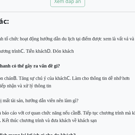
Xem đáp án
ác:
nh tổ chức hoạt động hướng dẫn du lịch tại điểm được xem là vất vả v
C.
D.
ương trình
Tiễn khách
Đón khách
hanh có thể gây ra vấn đề gì?
B.
C.
ồn chán
Tăng sự chú ý của khách
Làm cho thông tin dễ nhớ hơn
ếp nhận và xử lý thông tin
ị mất tài sản, hướng dẫn viên nên
làm gì?
B.
à báo cáo với cơ quan chức
năng nếu cần
Tiếp tục chương trình mà k
.
Kết thúc chương trình và đưa khách về khách sạn