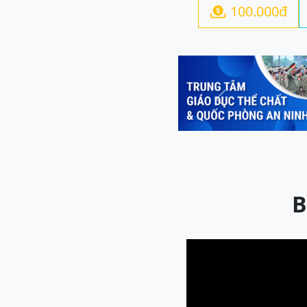
100.000đ

Previous
B