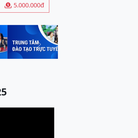
5.000.000đ

Next
25