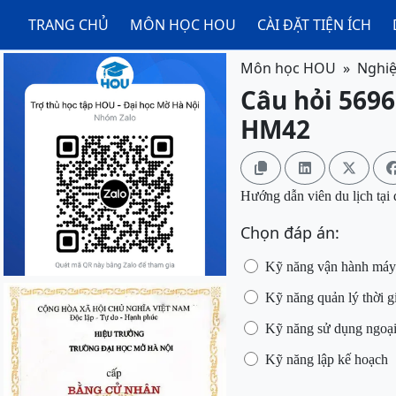
TRANG CHỦ
MÔN HỌC HOU
CÀI ĐẶT TIỆN ÍCH
Môn học HOU
Nghiệ
Câu hỏi 5696
HM42



Hướng dẫn viên du lịch tại 
Chọn đáp án:
Kỹ năng vận hành máy 
Kỹ năng quản lý thời g
Kỹ năng sử dụng ngoạ
Kỹ năng lập kế hoạch