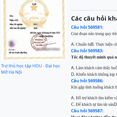
Các câu hỏi kh
Câu hỏi 569581:
Giai đoạn nào trong quy trì
A.
B.
Chuẩn bị
Thực hiện ch
Câu hỏi 569583:
Tốc độ thuyết minh quá n
Trợ thủ học tập HOU - Đại học
A.
Làm khách cảm thấy bu
Mở Hà Nội
D.
Khiến khách không kịp ti
Câu hỏi 569586:
Khi gặp tình huống khách b
A.
Hỗ trợ khách tìm kiếm v
C.
D
Để khách tự tìm tài sản
Câu hỏi 569587: