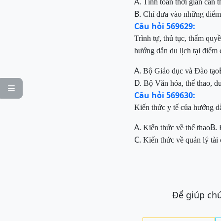
A.
Tính toán thời gian cần 
B.
Chỉ đưa vào những điểm 
Câu hỏi 569629:
Trình tự, thủ tục, thẩm quy
hướng dẫn du lịch tại điểm
A.
Bộ Giáo dục và Đào tạo
D.
Bộ Văn hóa, thể thao, du

Câu hỏi 569630:
Kiến thức y tế của hướng dẫ
A.
B.
Kiến thức về thể thao
C.
Kiến thức về quản lý tài
Để giúp chú