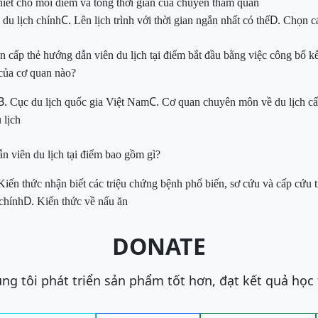
thiết cho mỗi điểm và tổng thời gian của chuyến thăm quan
C.
D.
du lịch chính
Lên lịch trình với thời gian ngắn nhất có thể
Chọn cá
ền cấp thẻ hướng dẫn viên du lịch tại điểm bắt đầu bằng việc công bố k
 của cơ quan nào?
B.
C.
Cục du lịch quốc gia Việt Nam
Cơ quan chuyên môn về du lịch cấ
 lịch
n viên du lịch tại điểm bao gồm gì?
Kiến thức nhận biết các triệu chứng bệnh phổ biến, sơ cứu và cấp cứu 
D.
 chính
Kiến thức về nấu ăn
DONATE
ng tôi phát triển sản phẩm tốt hơn, đạt kết quả học