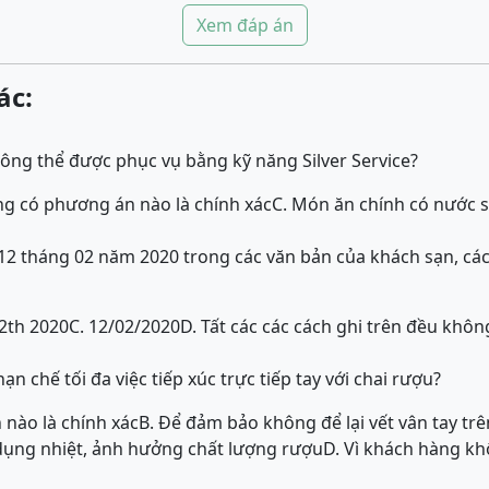
Xem đáp án
ác:
ng thể được phục vụ bằng kỹ năng Silver Service?
ng có phương án nào là chính xác
C. Món ăn chính có nước s
 12 tháng 02 năm 2020 trong các văn bản của khách sạn, các
12th 2020
C. 12/02/2020
D. Tất các các cách ghi trên đều khôn
ạn chế tối đa việc tiếp xúc trực tiếp tay với chai rượu?
nào là chính xác
B. Để đảm bảo không để lại vết vân tay trê
c dụng nhiệt, ảnh hưởng chất lượng rượu
D. Vì khách hàng kh