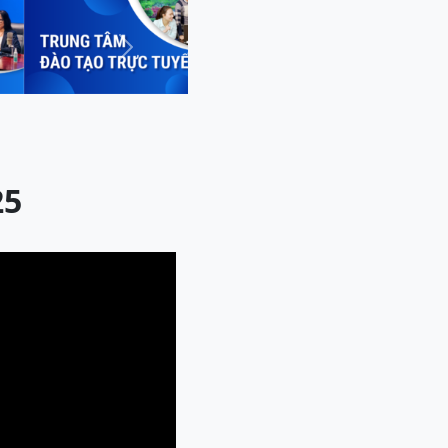
Next
25