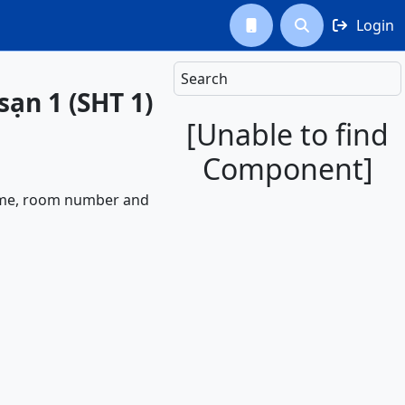
Login



Search
ạn 1 (SHT 1)
[Unable to find
Component]
name, room number and