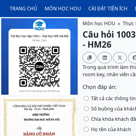
TRANG CHỦ
MÔN HỌC HOU
CÀI ĐẶT TIỆN ÍCH
Môn học HOU
Thực 
Câu hỏi 1003
- HM26



Trong quá trình làm th
room key, nhân viên cần
Chọn đáp án:
Tất cả các thông tin
Số buồng của khác
Chìa khóa khách đã
Họ tên của khách