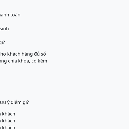
thanh toán
sinh
gì?
 cho khách hàng đủ số
ựng chìa khóa, có kèm
ưu ý điểm gì?
ủa khách
ủa khách
ủa khách