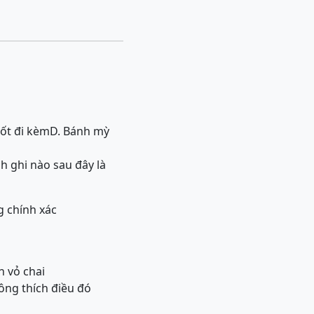
ốt đi kèm
D. Bánh mỳ
h ghi nào sau đây là
g chính xác
n vỏ chai
ông thích điều đó