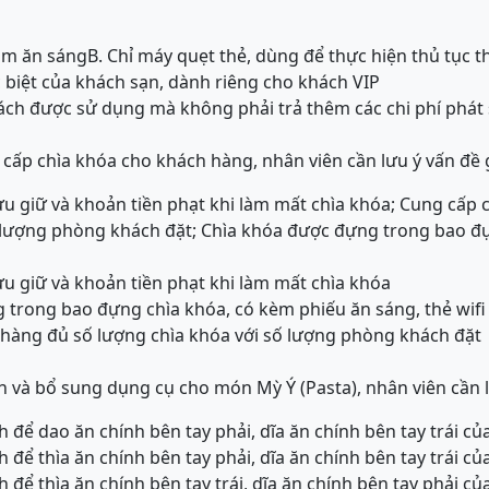
ồm ăn sáng
B. Chỉ máy quẹt thẻ, dùng để thực hiện thủ tục 
biệt của khách sạn, dành riêng cho khách VIP
hách được sử dụng mà không phải trả thêm các chi phí phát 
 cấp chìa khóa cho khách hàng, nhân viên cần lưu ý vấn đề 
lưu giữ và khoản tiền phạt khi làm mất chìa khóa; Cung cấp
ố lượng phòng khách đặt; Chìa khóa được đựng trong bao đ
ưu giữ và khoản tiền phạt khi làm mất chìa khóa
 trong bao đựng chìa khóa, có kèm phiếu ăn sáng, thẻ wifi
 hàng đủ số lượng chìa khóa với số lượng phòng khách đặt
nh và bổ sung dụng cụ cho món Mỳ Ý (Pasta), nhân viên cần l
h để dao ăn chính bên tay phải, dĩa ăn chính bên tay trái c
h để thìa ăn chính bên tay phải, dĩa ăn chính bên tay trái c
h để thìa ăn chính bên tay trái, dĩa ăn chính bên tay phải c