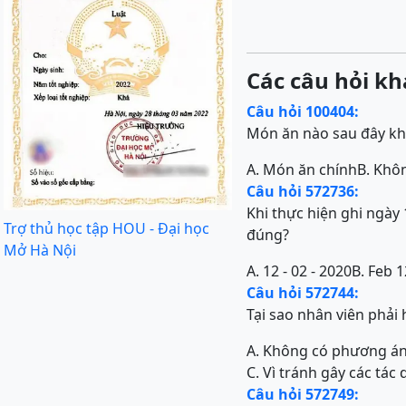
Các câu hỏi kh
Câu hỏi 100404:
Món ăn nào sau đây khô
A. Món ăn chính
B. Khô
Câu hỏi 572736:
Khi thực hiện ghi ngày
Trợ thủ học tập HOU - Đại học
đúng?
Mở Hà Nội
A. 12 - 02 - 2020
B. Feb 
Câu hỏi 572744:
Tại sao nhân viên phải h
A. Không có phương án 
C. Vì tránh gây các tá
Câu hỏi 572749: