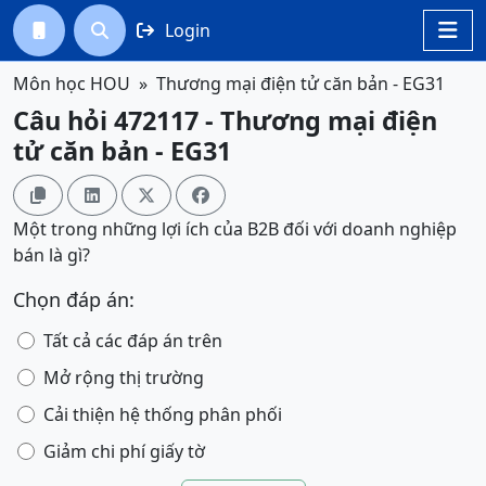
Login




Môn học HOU
Thương mại điện tử căn bản - EG31
Câu hỏi 472117 - Thương mại điện
tử căn bản - EG31




Một trong những lợi ích của B2B đối với doanh nghiệp
bán là gì?
Chọn đáp án:
Tất cả các đáp án trên
Mở rộng thị trường
Cải thiện hệ thống phân phối
Giảm chi phí giấy tờ