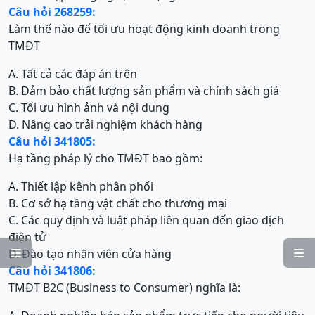
Câu hỏi 268259:
Làm thế nào để tối ưu hoạt động kinh doanh trong
TMĐT
A. Tất cả các đáp án trên
B. Đảm bảo chất lượng sản phẩm và chính sách giá
C. Tối ưu hình ảnh và nội dung
D. Nâng cao trải nghiệm khách hàng
Câu hỏi 341805:
Hạ tầng pháp lý cho TMĐT bao gồm:
A. Thiết lập kênh phân phối
B. Cơ sở hạ tầng vật chất cho thương mại
C. Các quy định và luật pháp liên quan đến giao dịch
điện tử
D. Đào tạo nhân viên cửa hàng


Câu hỏi 341806:
TMĐT B2C (Business to Consumer) nghĩa là: