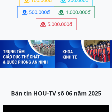
100.000đ
200.000đ


500.000đ
1.000.000đ


5.000.000đ

Previous
Next
Bản tin HOU-TV số 06 năm 2025