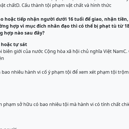
vật chất
D. Cấu thành tội phạm vật chất và hình thức
o hoặc tiếp nhận người dưới 16 tuổi đ
ể
giao, nhận tiền,
ường hợp vì mục đích nhân đạo
thì có thể bị
phạt tù từ 
g hợp nào sau đây?
hoặc tự sát
i biên giới của nước Cộng hòa xã hội chủ nghĩa Việt Nam
C.
ên
n bao nhiêu hành vi cố ý phạm tội để xem xét phạm tội trộm 
 phạm sở hữu có bao nhiêu tội mà hành vi có tính chất chi