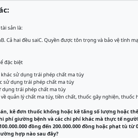
ác:
ài sản là:
n
B. Cả hai đều sai
C. Quyền được tôn trọng và bảo vệ tính m
ể đặc biệt
 khác sử dụng trái phép chất ma túy
ác sử dụng trái phép chất ma túy
ử dụng trái phép chất ma túy
 về quản lý chất ma túy, tiền chất, thuốc gây nghiện, thuốc
án, kê đ
ơ
n thuốc khống hoặc kê tăng s
ố
lượng hoặc thê
hi phí gi
ườ
ng bệnh và các chi phí khác mà thực tế ngư
ừ 100.000.000 đồng đến 200.000.000 đồng hoặc phạt tù t
rường hợp nào sau đây?