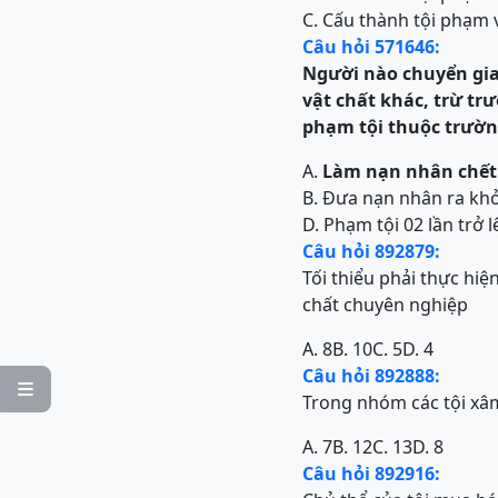
C. Cấu thành tội phạm 
Câu hỏi 571646:
Người nào c
huyển gia
vật chất khác, trừ tr
phạm tội thuộc trườn
A.
Làm nạn nhân chết 
B. Đưa nạn nhân ra khỏ
D. Phạm tội 02 lần trở l
Câu hỏi 892879:
Tối thiểu phải thực hiệ
chất chuyên nghiệp
A. 8
B. 10
C. 5
D. 4
Câu hỏi 892888:

Trong nhóm các tội xâm
A. 7
B. 12
C. 13
D. 8
Câu hỏi 892916: