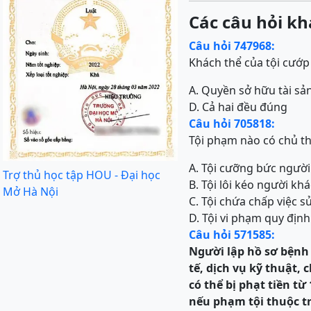
Các câu hỏi kh
Câu hỏi 747968:
Khách thể của tội cướp t
A. Quyền sở hữu tài sả
D. Cả hai đều đúng
Câu hỏi 705818:
Tội phạm nào có chủ th
A. Tội cưỡng bức người
Trợ thủ học tập HOU - Đại học
B. Tội lôi kéo người kh
Mở Hà Nội
C. Tội chứa chấp việc s
D. Tội vi phạm quy định
Câu hỏi 571585:
Người l
ập hồ s
ơ
bệnh 
tế, dịch vụ kỹ thuật, c
có thể bị phạt tiền t
nếu phạm tội thuộc t