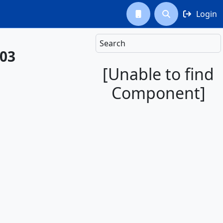
Login



Search
L03
[Unable to find
Component]