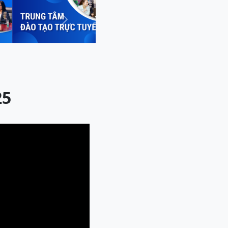
Next
25