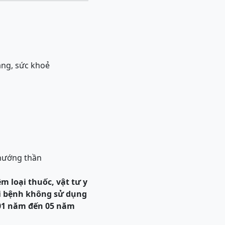
ạng, sức khoẻ
 hướng thần
m loại thuốc, vật tư y
ời bệnh không sử dụng
ừ 01 năm đến 05 năm