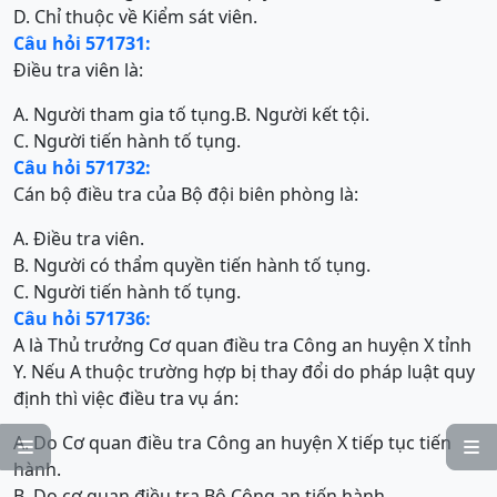
D. Chỉ thuộc về Kiểm sát viên.
Câu hỏi 571731:
Điều tra viên là:
A. Người tham gia tố tụng.
B. Người kết tội.
C. Người tiến hành tố tụng.
Câu hỏi 571732:
Cán bộ điều tra của Bộ đội biên phòng là:
A. Điều tra viên.
B. Người có thẩm quyền tiến hành tố tụng.
C. Người tiến hành tố tụng.
Câu hỏi 571736:
A là Thủ trưởng Cơ quan điều tra Công an huyện X tỉnh
Y. Nếu A thuộc trường hợp bị thay đổi do pháp luật quy
định thì việc điều tra vụ án:
A. Do Cơ quan điều tra Công an huyện X tiếp tục tiến


hành.
B. Do cơ quan điều tra Bộ Công an tiến hành.