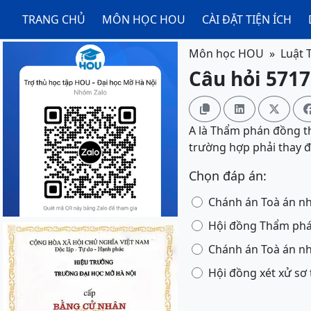
TRANG CHỦ
MÔN HỌC HOU
CÀI ĐẶT TIỆN ÍCH
Môn học HOU
Luật 
Câu hỏi 5717



A là Thẩm phán đồng th
trường hợp phải thay đ
Chọn đáp án:
Chánh án Toà án nh
Hội đồng Thẩm phán
Chánh án Toà án nh
Hội đồng xét xử sơ