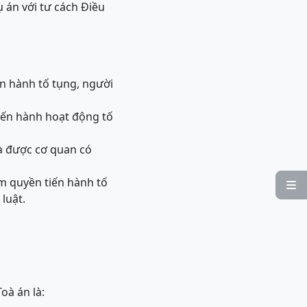
ụ án với tư cách Điều
ến hành tố tụng, người
iến hành hoạt động tố
và được cơ quan có
m quyền tiến hành tố

luật.
oà án là: