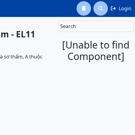
Login



Search
am - EL11
[Unable to find
Component]
oà sơ thẩm, A thuộc