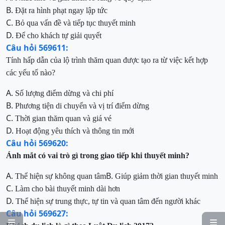
B.
Đặt ra hình phạt ngay lập tức
C.
Bỏ qua vấn đề và tiếp tục thuyết minh
D.
Để cho khách tự giải quyết
Câu hỏi 569611:
Tính hấp dẫn của lộ trình thăm quan được tạo ra từ việc kết hợp
các yếu tố nào?
A.
Số lượng điểm dừng và chi phí
B.
Phương tiện di chuyển và vị trí điểm dừng
C.
Thời gian thăm quan và giá vé
D.
Hoạt động yêu thích và thông tin mới
Câu hỏi 569620:
Ánh mắt có vai trò gì trong giao tiếp khi thuyết minh?
A.
B.
Thể hiện sự không quan tâm
Giúp giảm thời gian thuyết minh
C.
Làm cho bài thuyết minh dài hơn
D.
Thể hiện sự trung thực, tự tin và quan tâm đến người khác
Câu hỏi 569627:

