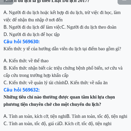
Khách du lịch là gì theo Luật Du lịch 2017?
A.
Người đi du lịch hoặc kết hợp đi du lịch, trừ việc đi học, làm
việc để nhận thu nhập ở nơi đến
B.
C.
Người đi du lịch để làm việc
Người đi du lịch theo đoàn
D.
Người đi du lịch để học tập
Câu hỏi 569630:
Kiến thức y tế của hướng dẫn viên du lịch tại điểm bao gồm gì?
A.
Kiến thức về thể thao
B.
Kiến thức nhận biết các triệu chứng bệnh phổ biến, sơ cứu và
cấp cứu trong trường hợp khẩn cấp
C.
D.
Kiến thức về quản lý tài chính
Kiến thức về nấu ăn
Câu hỏi 569632:
Những tiêu chí nào thường được quan tâm khi lựa chọn
phương tiện chuyên chở cho một chuyến du lịch?
A.
B.
Tính an toàn, kích cỡ, tiện nghi
Tính an toàn, tốc độ, tiện nghi
C.
D.
Tính an toàn, tốc độ, giá cả
Kích cỡ, tốc độ, tiện nghi