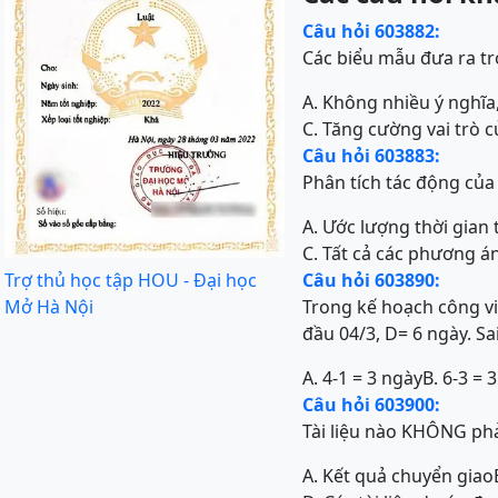
Câu hỏi 603882:
Các biểu mẫu đưa ra tr
A. Không nhiều ý nghĩa,
C. Tăng cường vai trò c
Câu hỏi 603883:
Phân tích tác động của
A. Ước lượng thời gian 
C. Tất cả các phương á
Trợ thủ học tập HOU - Đại học
Câu hỏi 603890:
Mở Hà Nội
Trong kế hoạch công việ
đầu 04/3, D= 6 ngày. Sai
A. 4-1 = 3 ngày
B. 6-3 = 
Câu hỏi 603900:
Tài liệu nào KHÔNG phả
A. Kết quả chuyển giao