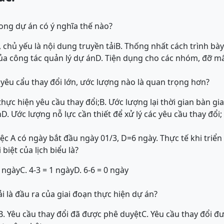
ong dự án có ý nghĩa thế nào?
 chủ yếu là nội dung truyền tải
B. Thống nhất cách trình bà
ủa công tác quản lý dự án
D. Tiện dụng cho các nhóm, đỡ mấ
 yêu cẩu thay đổi lớn, ước lượng nào là quan trọng hơn?
thực hiện yêu cầu thay đổi;
B. Ước lượng lại thời gian bàn g
n
D. Ước lượng nỗ lực cần thiết để xử lý các yêu cầu thay đổi;
c A có ngày bắt đầu ngày 01/3, D=6 ngày. Thực tế khi triển 
 biệt của lịch biểu là?
3 ngày
C. 4-3 = 1 ngày
D. 6-6 = 0 ngày
i là đầu ra của giai đoạn thực hiện dự án?
B. Yêu cầu thay đổi đã được phê duyệt
C. Yêu cầu thay đổi đ