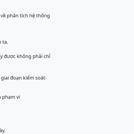
về phân tích hệ thống
 ta.
ấy được không phải chỉ
giai đoạn kiểm soát-
a phạm vi
ày.