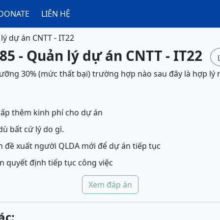
DONATE
LIÊN HỆ
lý dự án CNTT - IT22
85 - Quản lý dự án CNTT - IT22
ưỡng 30% (mức thất bại) trường hợp nào sau đây là hợp lý 
cấp thêm kinh phí cho dự án
ù bất cứ lý do gì.
n đề xuất người QLDA mới để dự án tiếp tục
 quyết định tiếp tục công việc
Xem đáp án
ác: