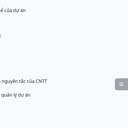
hể của dự án
c
và nguyên tắc của CNTT

 quản lý dự án