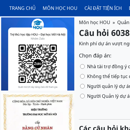
TRANG CHỦ
MÔN HỌC HOU
CÀI ĐẶT TIỆN ÍCH
Môn học HOU
Quản 
Câu hỏi 6038
Kinh phí dự án vượt ng
Chọn đáp án:
Nhà tài trợ đồng ý 
Không thể tiếp tục d
Người quản lý dự á
Người Quản lý dự án
Các câu hỏi kh