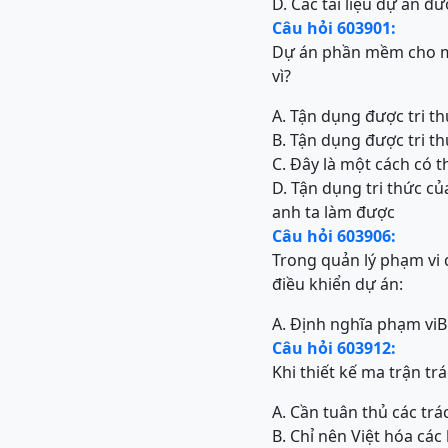
D. Các tài liệu dự án đ
Câu hỏi 603901:
Dự án phần mềm cho mộ
vì?
A. Tận dụng được tri t
B. Tận dụng được tri t
C. Đây là một cách có t
D. Tận dụng tri thức c
anh ta làm được
Câu hỏi 603906:
Trong quản lý phạm vi
điều khiển dự án:
A. Định nghĩa phạm vi
B
Câu hỏi 603912:
Khi thiết kế ma trận t
A. Cần tuân thủ các tr
B. Chỉ nên Việt hóa các