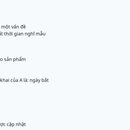
y một vấn đề
t thời gian nghĩ mẫu
iao sản phẩm
khai của A là: ngày bắt
ược cập nhật