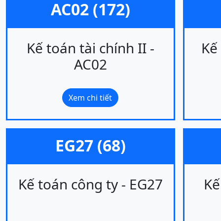
AC02 (172)
Kế toán tài chính II -
Kế 
AC02
Xem chi tiết
EG27 (68)
Kế toán công ty - EG27
Kế