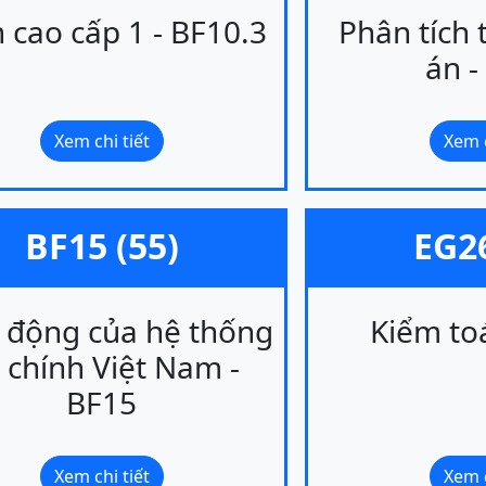
 cao cấp 1 - BF10.3
Phân tích 
án -
Xem chi tiết
Xem c
BF15 (55)
EG26
 động của hệ thống
Kiểm to
i chính Việt Nam -
BF15
Xem chi tiết
Xem c