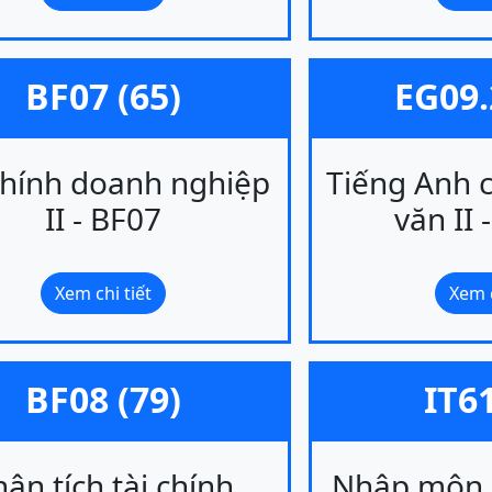
BF07 (65)
EG09.
chính doanh nghiệp
Tiếng Anh 
II - BF07
văn II 
Xem chi tiết
Xem c
BF08 (79)
IT61
ân tích tài chính
Nhập môn 