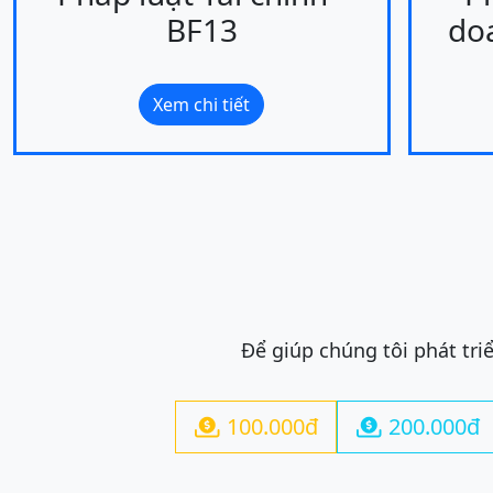
BF13
do
Xem chi tiết
Để giúp chúng tôi phát tri
100.000đ
200.000đ

