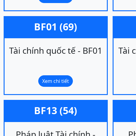
BF01 (69)
Tài chính quốc tế - BF01
Tài 
Xem chi tiết
BF13 (54)
Pháp luật Tài chính -
Ph