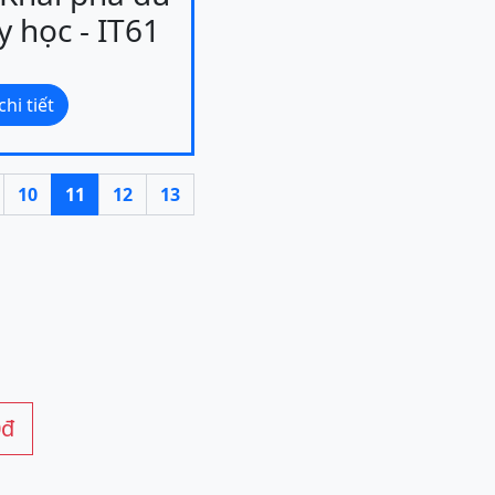
y học - IT61
hi tiết
10
11
12
13
0đ