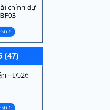
tài chính dự
 BF03
hi tiết
 (47)
án - EG26
hi tiết