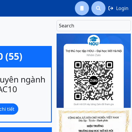
Login



Search
 (55)
huyên ngành
 AC10
hi tiết