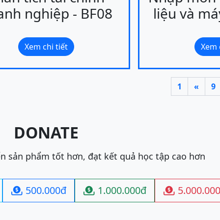
anh nghiệp - BF08
liệu và má
Xem chi tiết
Xem c
1
«
9
DONATE
ển sản phẩm tốt hơn, đạt kết quả học tập cao hơn
500.000đ
1.000.000đ
5.000.00


