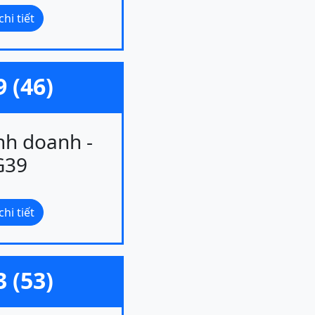
hi tiết
 (46)
nh doanh -
G39
hi tiết
 (53)