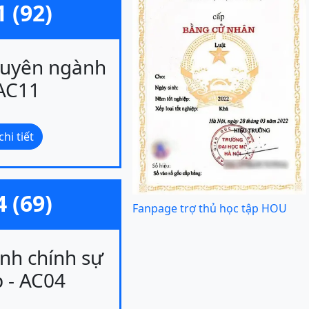
 (92)
huyên ngành
 AC11
hi tiết
 (69)
Fanpage trợ thủ học tập HOU
nh chính sự
 - AC04