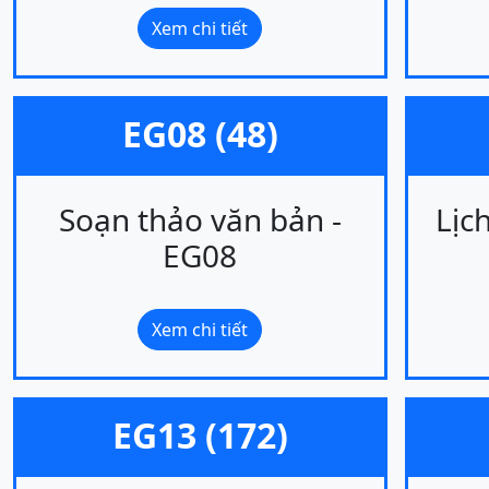
Xem chi tiết
EG08 (48)
Soạn thảo văn bản -
Lịc
EG08
Xem chi tiết
EG13 (172)