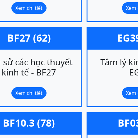
Xem chi tiết
Xem c
BF27 (62)
EG39
h sử các học thuyết
Tâm lý ki
kinh tế - BF27
E
Xem chi tiết
Xem c
BF10.3 (78)
BF03