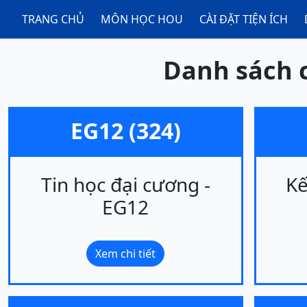
TRANG CHỦ
MÔN HỌC HOU
CÀI ĐẶT TIỆN ÍCH
Danh sách 
EG12 (324)
Tin học đại cương -
Kế
EG12
Xem chi tiết