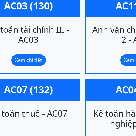
AC03 (130)
AC11
toán tài chính III -
Anh văn c
AC03
2 -
Xem chi tiết
Xem c
AC07 (132)
AC04
 toán thuế - AC07
Kế toán hà
nghiệp