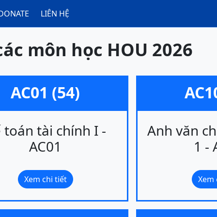
DONATE
LIÊN HỆ
các môn học HOU 2026
AC01 (54)
AC10
 toán tài chính I -
Anh văn c
AC01
1 -
Xem chi tiết
Xem c