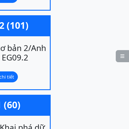
2 (101)
cơ bản 2/Anh
- EG09.2

hi tiết
 (60)
Khai phá dữ