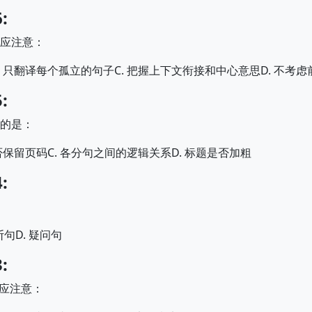
:
应注意：
.
C.
D.
只翻译每个孤立的句子
把握上下文衔接和中心意思
不考虑
:
的是：
C.
D.
否保留页码
各分句之间的逻辑关系
标题是否加粗
:
D.
断句
疑问句
:
应注意：