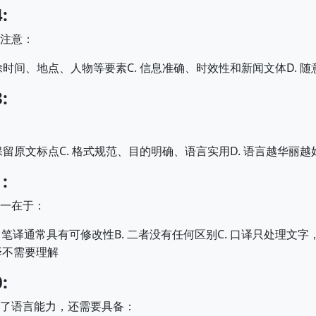
:
注意：
C.
D.
除时间、地点、人物等要素
信息准确、时效性和新闻文体
随
:
C.
D.
保留原文标点
格式规范、目的明确、语言实用
语言越华丽越
:
一在于：
B.
C.
，笔译通常具有可修改性
二者没有任何区别
口译只处理文字
译不需要理解
:
了语言能力，还需要具备：