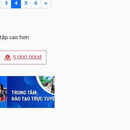
3
4
5
6
»
 tập cao hơn
5.000.000đ

Next