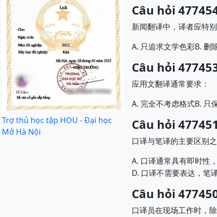
Câu hỏi 477454
新闻翻译中，译者应特别
A.
B.
只追求文学色彩
删
Câu hỏi 477453
应用文翻译通常要求：
A.
B.
完全不考虑格式
只
Trợ thủ học tập HOU - Đại học
Câu hỏi 477451
Mở Hà Nội
口译与笔译的主要区别之
A.
口译通常具有即时性
D.
口译不需要表达，笔
Câu hỏi 477450
口译员在现场工作时，除