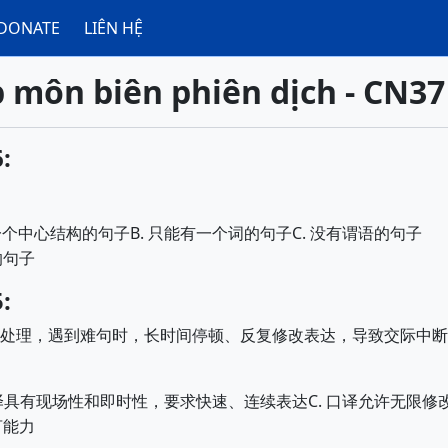
DONATE
LIÊN HỆ
 môn biên phiên dịch - CN37 
:
B.
C.
一个中心结构的句子
只能有一个词的句子
没有谓语的句子
的句子
:
处理，遇到难句时
，
长时间停顿、反复修改表达，导致交际中断
C.
译具有现场性和即时性，要求快速、连续表达
口译允许无限修
言能力