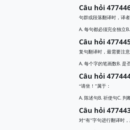
Câu hỏi 477446
句群或段落翻译时，译者
A.
B
每句都必须完全独立
Câu hỏi 477445
复句翻译时，最需要注意
A.
B.
每个字的笔画数
是
Câu hỏi 477444
“
请坐！
”
属于：
A.
B.
C.
陈述句
祈使句
判
Câu hỏi 477443
对
“
有
”
字句进行翻译时，