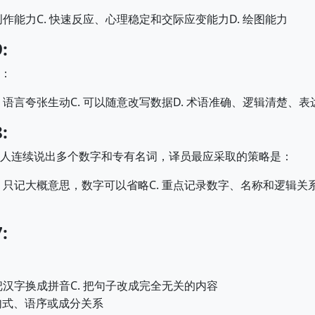
C.
D.
创作能力
快速反应、心理稳定和交际应变能力
绘图能力
:
：
.
C.
D.
语言夸张生动
可以随意改写数据
术语准确、逻辑清楚、表
:
人连续说出多个数字和专有名词，译员最应采取的策略是：
.
C.
只记大概意思，数字可以省略
重点记录数字、名称和逻辑关
:
C.
把汉字换成拼音
把句子改成完全无关的内容
句式、语序或成分关系