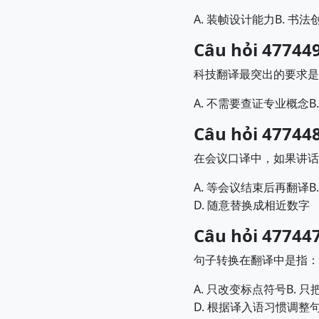
A.
B.
装帧设计能力
书法
Câu hỏi 477449
科技翻译最突出的要求是
A.
B
不需要查证专业概念
Câu hỏi 477448
在会议口译中，如果讲话
A.
B
等会议结束后再翻译
D.
随意替换成相近数字
Câu hỏi 477447
句子转换在翻译中是指：
A.
B.
只改变标点符号
只
D.
根据译入语习惯调整