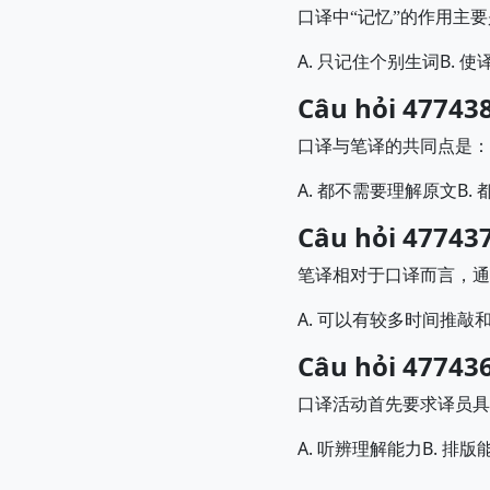
口译中
“
记忆
”
的作用主要
A.
B.
只记住个别生词
使
Câu hỏi 477438
口译与笔译的共同点是：
A.
B.
都不需要理解原文
Câu hỏi 477437
笔译相对于口译而言，通
A.
可以有较多时间推敲
Câu hỏi 477436
口译活动首先要求译员具
A.
B.
听辨理解能力
排版