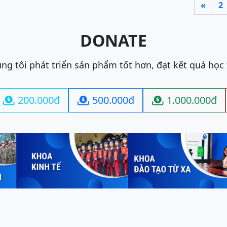
«
2
DONATE
ng tôi phát triển sản phẩm tốt hơn, đạt kết quả học
200.000đ
500.000đ
1.000.000đ


