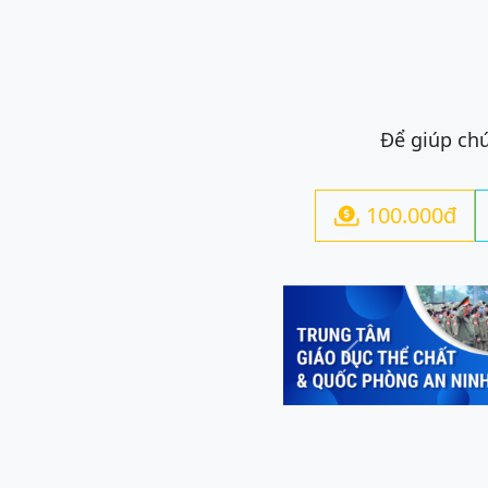
Để giúp chú
100.000đ

Previous