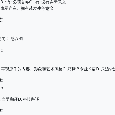
B.
C.
”
“
有
”
必须省略
“
有
”
没有实际意义
能表示存在、拥有或发生等意义
:
D.
述句
感叹句
:
：
.
C.
D.
再现原作的内容、形象和艺术风格
只翻译专业术语
只追求
:
？
.
D.
文学翻译
科技翻译
: