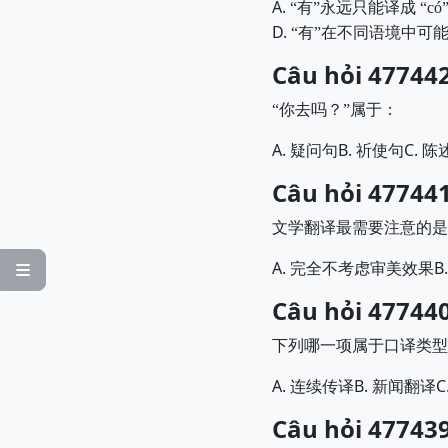
A.
“
有
”
永远只能译成
“có
D.
“
有
”
在不同语境中可
Câu hỏi 477442
“
你去吗？
”
属于：
A.
B.
C.
疑问句
祈使句
陈
Câu hỏi 477441
文学翻译最需要注意的是
A.
B
完全不考虑审美效果

Câu hỏi 477440
下列哪一项属于口译类型
A.
B.
C
连续传译
新闻翻译
Câu hỏi 477439