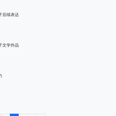
于后续表达
于文学作品
力