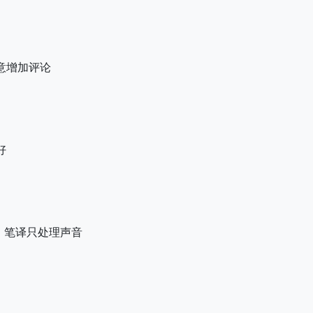
意增加评论
好
，笔译只处理声音