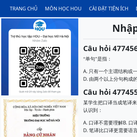
TRANG CHỦ
MÔN HỌC HOU
CÀI ĐẶT TIỆN ÍCH
Nhập
Câu hỏi 477456
“
单句
”
是指：
A.
只有一个主谓结构或
D.
由两个以上分句构成
Câu hỏi 477455
某学生把口译当成笔译来
认识到：
A.
B.
口译不需要理解
口
D.
笔译比口译更需要语