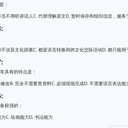
是：
C.
D.
译员不用听讲话人
代替理解原文
暂时保存和组织信息，服务
:
C.
D.
都不涉及文化因素
都是语言转换和跨文化交际活动
都只能用
:
常具有的特点是：
B.
C.
D.
和修改
完全不需要查资料
必须现场完成
不需要语言表达能
:
备较强的：
C.
D.
能力
绘画能力
书法能力