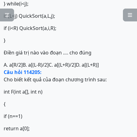
} while(i<j);
if (L<j) QuickSort(a,L,j);


if (i<R) QuickSort(a,i,R);
}
Điền giá trị nào vào đoạn …. cho đúng
A. a[R/2]
B. a[(L-R)/2]
C. a[(L+R)/2]
D. a[(L+R)]
Câu hỏi 114205:
Cho biết kết quả của đoạn chương trình sau:
int F(int a[], int n)
{
if (n==1)
return a[0];