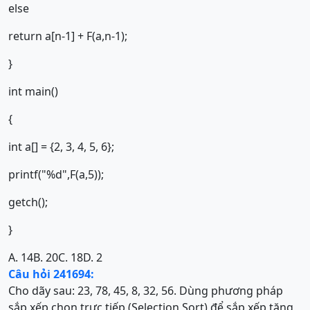
else
return a[n-1] + F(a,n-1);
}
int main()
{
int a[] = {2, 3, 4, 5, 6};
printf("%d",F(a,5));
getch();
}
A. 14
B. 20
C. 18
D. 2
Câu hỏi 241694:
Cho dãy sau: 23, 78, 45, 8, 32, 56. Dùng phương pháp
sắp xếp chọn trực tiếp (Selection Sort) để sắp xếp tăng