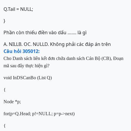
Q.Tail = NULL;
}
Phần còn thiếu điền vào dấu ……. là gì
A. NILL
B. O
C. NULL
D. Không phải các đáp án trên
Câu hỏi 305012:
Cho Danh sách liên kết đơn chứa danh sách Cán Bộ (CB), Đoạn
mã sau đây thực hiện gì?
void InDSCanBo (List Q)
{
Node *p;
for
(p=Q.Head; p!=
NULL
; p=p->next)
{