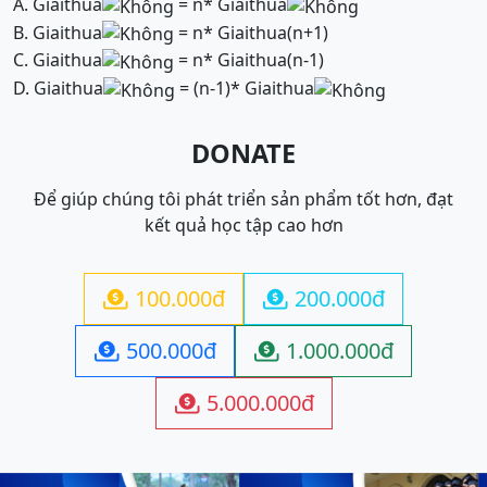
A. Giaithua
= n* Giaithua
B. Giaithua
= n* Giaithua(n+1)
C. Giaithua
= n* Giaithua(n-1)
D. Giaithua
= (n-1)* Giaithua
DONATE
Để giúp chúng tôi phát triển sản phẩm tốt hơn, đạt
kết quả học tập cao hơn
100.000đ
200.000đ


500.000đ
1.000.000đ


5.000.000đ
