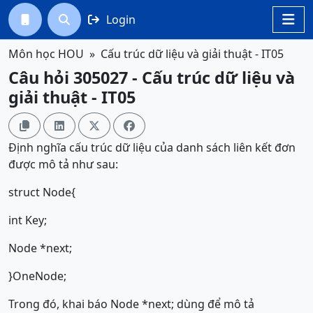
Login




Môn học HOU
Cấu trúc dữ liệu và giải thuật - IT05
Câu hỏi 305027 - Cấu trúc dữ liệu và
giải thuật - IT05




Định nghĩa cấu trúc dữ liệu của danh sách liên kết đơn
được mô tả như sau:
struct Node{
int Key;
Node *next;
}OneNode;
Trong đó, khai báo Node *next; dùng để mô tả