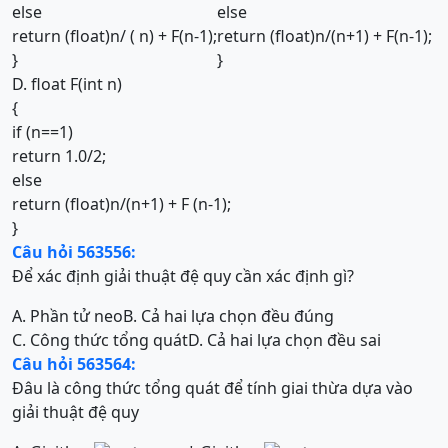
else
else
return (float)n/ ( n) + F(n-1);
return (float)n/(n+1) + F(n-1);
}
}
D. float F(int n)
{
if (n==1)
return 1.0/2;
else
return (float)n/(n+1) + F (n-1);
}
Câu hỏi 563556:
Để xác định giải thuật đệ quy cần xác định gì?
A. Phần tử neo
B. Cả hai lựa chọn đều đúng
C. Công thức tổng quát
D. Cả hai lựa chọn đều sai
Câu hỏi 563564:
Đâu là công thức tổng quát để tính giai thừa dựa vào
giải thuật đệ quy