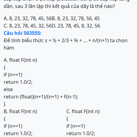
dần, sau 3 lần lặp thì kết quả của dãy là thế nào?
A. 8, 23, 32, 78, 45, 56
B. 8, 23, 32, 78, 56, 45
C. 8, 23, 78, 45, 32, 56
D. 23, 78, 45, 8, 32, 56
Câu hỏi 563555:
Để tính biểu thức s = ½ + 2/3 + ¾ + … + n/(n+1) ta chọn
hàm
A. float F(int n)
{
if (n==1)
return 1.0/2;
else
return (float)(n+1)/(n+1) + F(n-1);
}
B. float F(int n)
C. float F(int n)
{
{
if (n==1)
if (n==1)
return 1.0/2;
return 1.0/2;