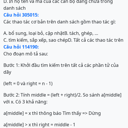
D. In họ tên và mã của các cán bộ đang chứa trong
danh sách
Câu hỏi 305015:
Các thao tác cơ bản trên danh sách gồm thao tác gì:
A. bổ sung, loại bỏ, cập nhật
B. tách, ghép, …
C. tìm kiếm, sắp xếp, sao chép
D. Tất cả các thao tác trên
Câu hỏi 114190:
Cho đoạn mô tả sau:
Bước 1: Khởi đầu tìm kiếm trên tất cả các phần tử của
dãy
(left = 0 và right = n - 1)
Bước 2: Tính middle = (left + right)/2. So sánh a[middle]
với x. Có 3 khả năng:
a[middle] = x thì thông báo Tìm thấy => Dừng
a[middle] > x thì right = middle - 1