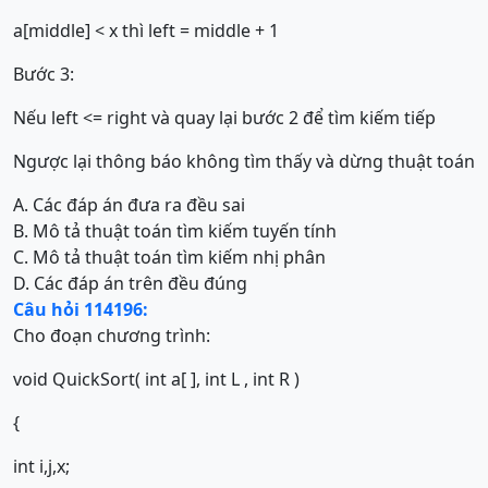
a[middle] < x thì left = middle + 1
Bước 3:
Nếu left <= right và quay lại bước 2 để tìm kiếm tiếp
Ngược lại thông báo không tìm thấy và dừng thuật toán
A. Các đáp án đưa ra đều sai
B. Mô tả thuật toán tìm kiếm tuyến tính
C. Mô tả thuật toán tìm kiếm nhị phân
D. Các đáp án trên đều đúng
Câu hỏi 114196:
Cho đoạn chương trình:
void QuickSort( int a[ ], int L , int R )
{
int i,j,x;