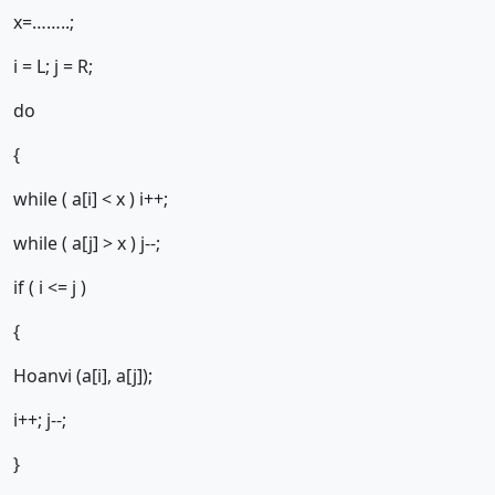
x=……..;
i = L; j = R;
do
{
while ( a[i] < x ) i++;
while ( a[j] > x ) j--;
if ( i <= j )
{
Hoanvi (a[i], a[j]);
i++; j--;
}