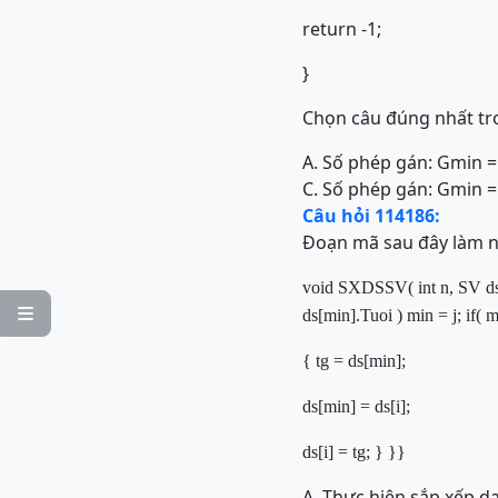
return -1;
}
Chọn câu đúng nhất tro
A. Số phép gán: Gmin =
C. Số phép gán: Gmin =
Câu hỏi 114186:
Đoạn mã sau đây làm n
void
SXDSSV(
int
n,
SV
d

ds[min].Tuoi
)
min = j;
if
( m
{
tg = ds[min];
ds[min] = ds[i];
ds[i] = tg;
}
}
}
A. Thực hiện sắp xếp d