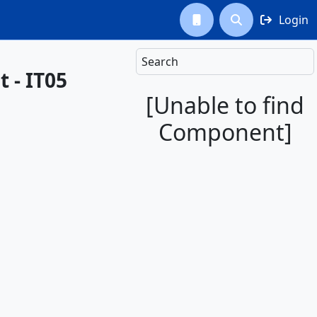
Login



Search
t - IT05
[Unable to find
Component]