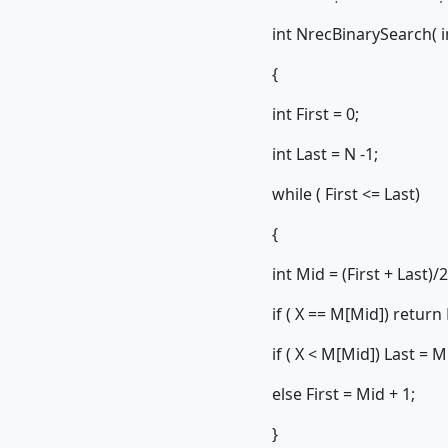
int NrecBinarySearch( int
{
int First = 0;
int Last = N -1;
while ( First <= Last)
{
int Mid = (First + Last)/2
if ( X == M[Mid]) return
if ( X < M[Mid]) Last = Mi
else First = Mid + 1;
}