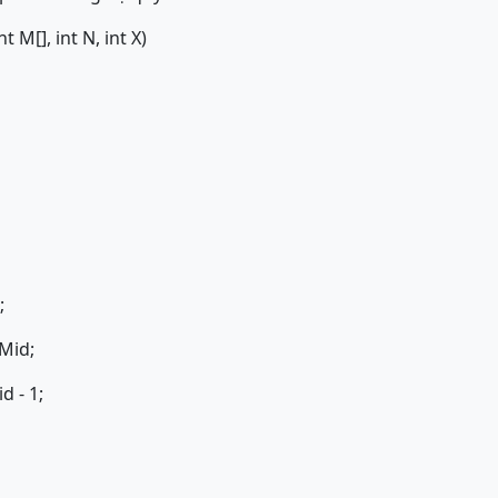
 M[], int N, int X)
;
 Mid;
d - 1;