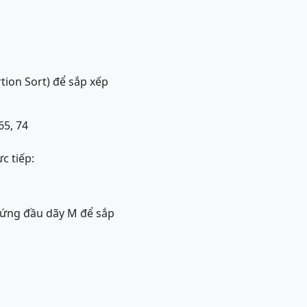
rtion Sort) để sắp xếp
 65, 74
c tiếp:
 đứng đầu dãy M để sắp