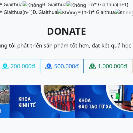
* Giaithua
B. Giaithua
= n* Giaithua(n+1)
* Giaithua(n-1)
D. Giaithua
= (n-1)* Giaithua
DONATE
ng tôi phát triển sản phẩm tốt hơn, đạt kết quả học
200.000đ
500.000đ
1.000.000đ


