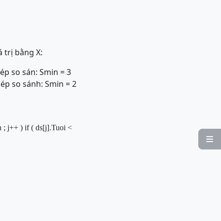
 trị bằng X:
ép so sán: Smin = 3
ép so sánh: Smin = 2
n ; j++ )
if
( ds[j].Tuoi
<
