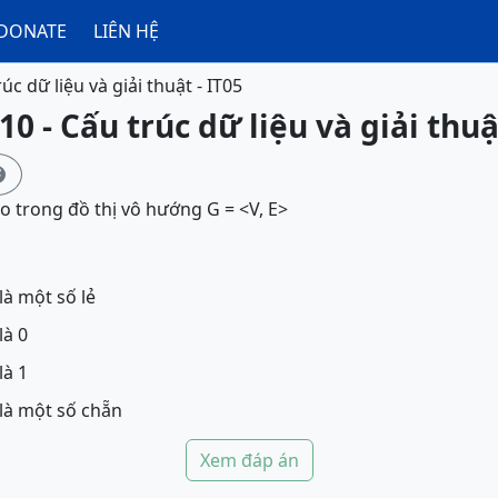
DONATE
LIÊN HỆ
úc dữ liệu và giải thuật - IT05
0 - Cấu trúc dữ liệu và giải thuậ

reo trong đồ thị vô hướng G = <V, E>
là một số lẻ
là 0
là 1
 là một số chẵn
Xem đáp án