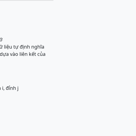
hớ
ữ liệu tự định nghĩa
dựa vào liên kết của
i, đỉnh j