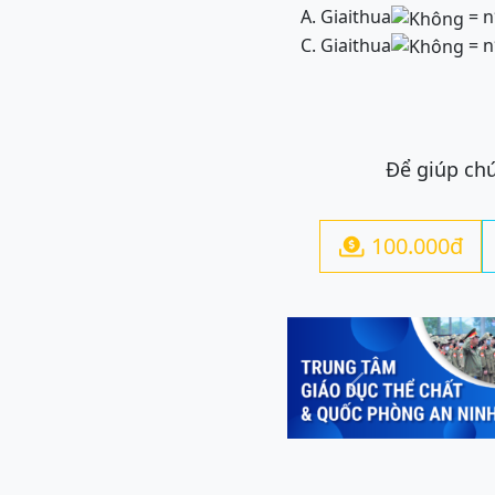
A. Giaithua
= n
C. Giaithua
= n
Để giúp chú
100.000đ

Previous