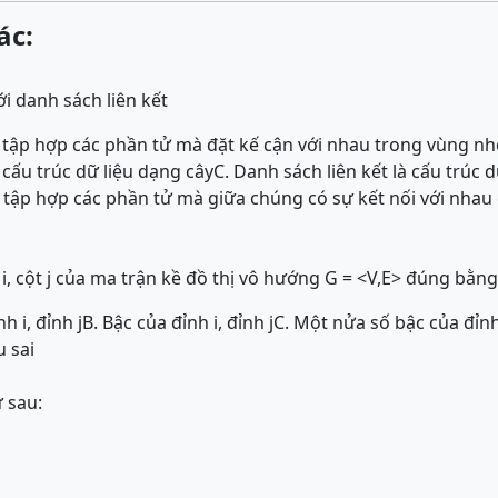
ác:
i danh sách liên kết
là tập hợp các phần tử mà đặt kế cận với nhau trong vùng n
à cấu trúc dữ liệu dạng cây
C. Danh sách liên kết là cấu trúc d
à tập hợp các phần tử mà giữa chúng có sự kết nối với nhau 
i, cột j của ma trận kề đồ thị vô hướng G = <V,E> đúng bằng
h i, đỉnh j
B. Bậc của đỉnh i, đỉnh j
C. Một nửa số bậc của đỉnh 
 sai
 sau: