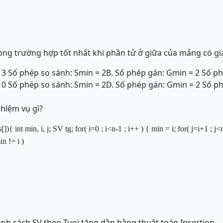
ng trường hợp tốt nhất khi phần tử ở giữa của mảng có giá
 3 Số phép so sánh: Smin = 2
B. Số phép gán: Gmin = 2 Số ph
 0 Số phép so sánh: Smin = 2
D. Số phép gán: Gmin = 2 Số ph
hiệm vụ gì?
s[])
{
int
min, i, j;
SV
tg;
for
( i=
0
; i<n-
1
; i++ )
{
min = i;
for
( j=i+
1
; j<
in != i )
anh sách SV theo Tuoi tăng dần bằng thuật toán Insertion