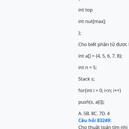
int top
int nut[max];
};
Cho biết phần tử được l
int a[] = {4, 5, 6, 7, 8};
int n = 5;
Stack s;
for(int i = 0; i<n; i++)
push(s, a[i]);
A. 5
B. 8
C. 7
D. 4
Câu hỏi 83249:
Cho thuật toán tìm nhị