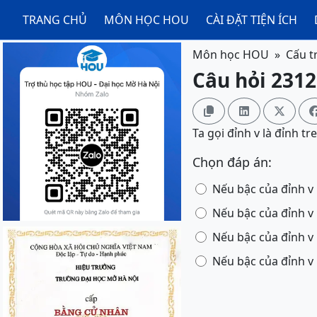
TRANG CHỦ
MÔN HỌC HOU
CÀI ĐẶT TIỆN ÍCH
Môn học HOU
Cấu tr
Câu hỏi 23121



Ta gọi đỉnh v là đỉnh t
Chọn đáp án:
Nếu bậc của đỉnh v 
Nếu bậc của đỉnh v 
Nếu bậc của đỉnh v 
Nếu bậc của đỉnh v