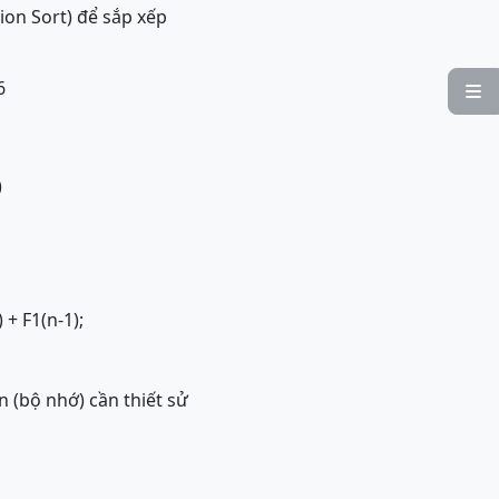
ion Sort) để sắp xếp
6

)
 + F1(n-1);
n (bộ nhớ) cần thiết sử