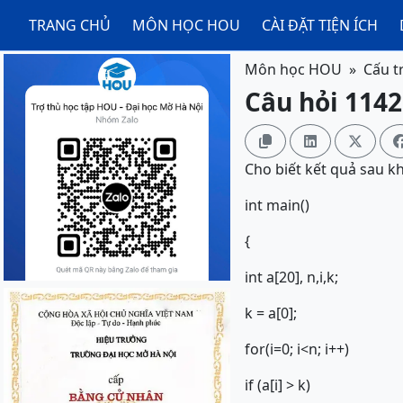
TRANG CHỦ
MÔN HỌC HOU
CÀI ĐẶT TIỆN ÍCH
Môn học HOU
Cấu tr
Câu hỏi 11420



Cho biết kết quả sau k
int main()
{
int a[20], n,i,k;
k = a[0];
for(i=0; i<n; i++)
if (a[i] > k)