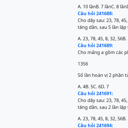
A. 10 lần
B. 7 lần
C. 8 lần
Câu hỏi 241688:
Cho dãy sau: 23, 78, 45
tăng dần, sau 5 lần lặp 
A. 23, 78, 45, 8, 32, 56
B.
Câu hỏi 241689:
Cho mảng a gồm các phẩ
1356
Số lần hoán vị 2 phần 
A. 4
B. 5
C. 6
D. 7
Câu hỏi 241691:
Cho dãy sau: 23, 78, 45
tăng dần, sau 2 lần lặp 
A. 23, 78, 45, 8, 32, 56
B.
Câu hỏi 241694: