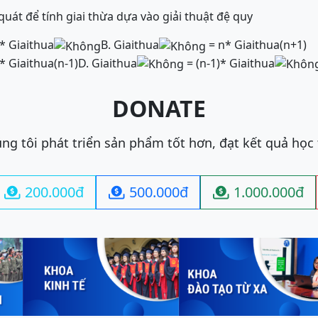
uát để tính giai thừa dựa vào giải thuật đệ quy
* Giaithua
B. Giaithua
= n* Giaithua(n+1)
* Giaithua(n-1)
D. Giaithua
= (n-1)* Giaithua
DONATE
ng tôi phát triển sản phẩm tốt hơn, đạt kết quả học
200.000đ
500.000đ
1.000.000đ


