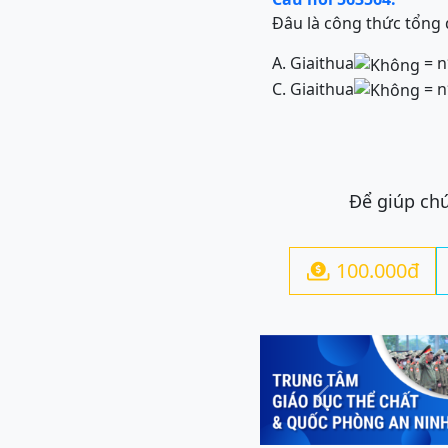
Đâu là công thức tổng q
A. Giaithua
= n
C. Giaithua
= n
Để giúp chú
100.000đ

Previous