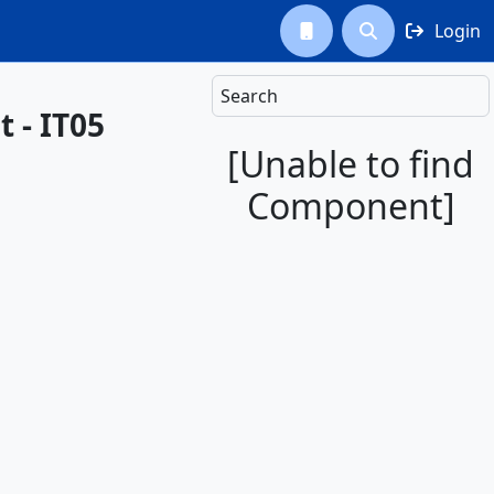
Login



Search
t - IT05
[Unable to find
Component]