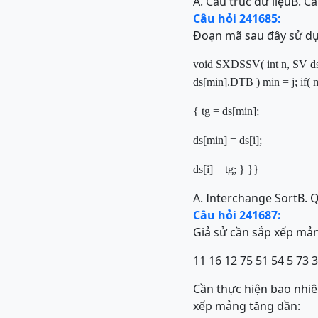
A. Cấu trúc dữ liệu
B. C
Câu hỏi 241685:
Đoạn mã sau đây sử dụ
void
SXDSSV(
int
n,
SV
d
ds[min].
DTB
)
min = j;
if
( 
{
tg = ds[min];
ds[min] = ds[i];
ds[i] = tg;
}
}
}
A. Interchange Sort
B. 
Câu hỏi 241687:
Giả sử cần sắp xếp mả
11 16 12 75 51 54 5 73 
Cần thực hiện bao nhiê
xếp mảng tăng dần: