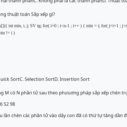
ả hai thành phần
C. Không phải là các thành phần
D. Thuật to
ng thuật toán Sắp xếp gì?
s[])
{
int
min, i, j;
SV
tg;
for
( i=
0
; i<n-
1
; i++ )
{
min = i;
for
( j=i+
1
; j<
min != i )
Quick Sort
C. Selection Sort
D. Insertion Sort
ng M có N phần tử sau theo phưuơng pháp sắp xếp chèn trự
36 52 98
u lần chèn các phần tử vào dãy con đã có thứ tự tăng dần