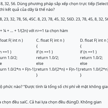
, 8, 32, 56. Dùng phương pháp sắp xếp chọn trực tiếp (Select
thì kết quả của dãy là thế nào?
 8, 23, 32, 78, 56, 45
C. 8, 23, 78, 45, 32, 56
D. 23, 78, 45, 8, 32, 5
 + ¼ + … + 1/(2n) với n>=1 ta chọn hàm
float F( int n )
C. float F( int n )
D. float F( int n 
{
{
(n ==1 )
if (n ==1 )
if (n ==1 )
urn 1.0/2;
return 1.0/2;
return 1.0/2;
se
else
else
urn 1.0/2*n + F(n-1);
return 1.0/(2*n) + F(n-1);
return 1.0/(2*n)
}
}
ộ phức nào? “Được tính là tổng số chi phí về mặt không gia
ựa chọn đều sai
C. Cả hai lựa chọn đều đúng
D. Không gian