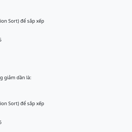
ion Sort) để sắp xếp
5
g giảm dần là:
ion Sort) để sắp xếp
6