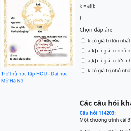
k = a[i];
}
Chọn đáp án:
k có giá trị lớn nhất
a[k] có giá trị nhỏ 
a[k] có giá trị lớn n
k có giá trị nhỏ nhấ
Trợ thủ học tập HOU - Đại học
Mở Hà Nội
Các câu hỏi kh
Câu hỏi 114203:
Một chương trình cài đ