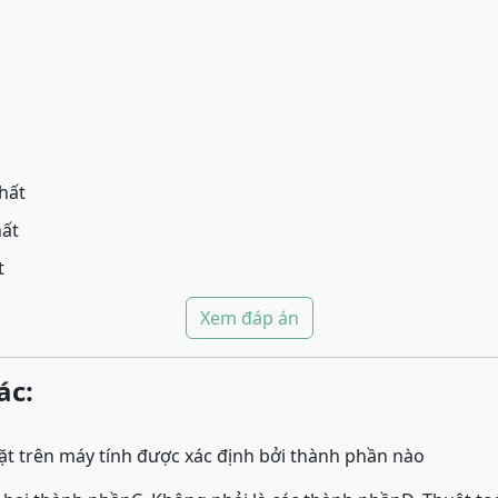
nhất
hất
t
Xem đáp án
ác:
ặt trên máy tính được xác định bởi thành phần nào