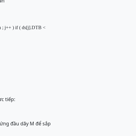
án
n ; j++ )
if
( ds[j].
DTB
<
c tiếp:
 đứng đầu dãy M để sắp