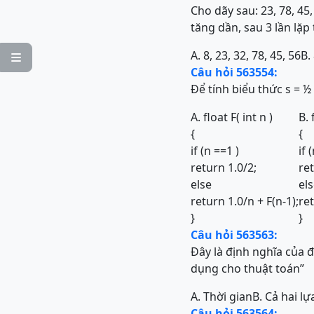
Cho dãy sau: 23, 78, 45
tăng dần, sau 3 lần lặp 
A. 8, 23, 32, 78, 45, 56
B.

Câu hỏi 563554:
Để tính biểu thức s = ½
A. float F( int n )
B. 
{
{
if (n ==1 )
if 
return 1.0/2;
ret
else
el
return 1.0/n + F(n-1);
ret
}
}
Câu hỏi 563563:
Đây là định nghĩa của đ
dụng cho thuật toán”
A. Thời gian
B. Cả hai l
Câu hỏi 563564: