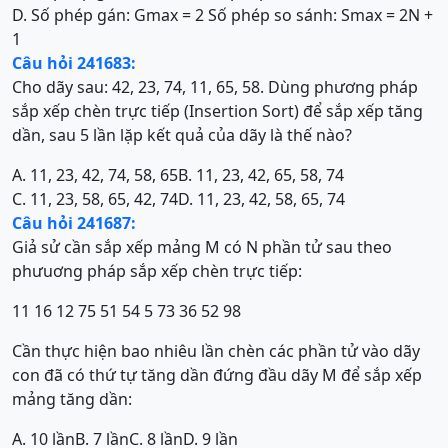
D. Số phép gán: Gmax = 2 Số phép so sánh: Smax = 2N +
1
Câu hỏi 241683:
Cho dãy sau: 42, 23, 74, 11, 65, 58. Dùng phương pháp
sắp xếp chèn trực tiếp (Insertion Sort) để sắp xếp tăng
dần, sau 5 lần lặp kết quả của dãy là thế nào?
A. 11, 23, 42, 74, 58, 65
B. 11, 23, 42, 65, 58, 74
C. 11, 23, 58, 65, 42, 74
D. 11, 23, 42, 58, 65, 74
Câu hỏi 241687:
Giả sử cần sắp xếp mảng M có N phần tử sau theo
phưuơng pháp sắp xếp chèn trực tiếp:
11 16 12 75 51 54 5 73 36 52 98
Cần thực hiện bao nhiêu lần chèn các phần tử vào dãy
con đã có thứ tự tăng dần đứng đầu dãy M để sắp xếp
mảng tăng dần:
A. 10 lần
B. 7 lần
C. 8 lần
D. 9 lần