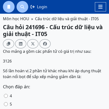
Login




Môn học HOU
Cấu trúc dữ liệu và giải thuật - IT05
Câu hỏi 241696 - Cấu trúc dữ liệu và
giải thuật - IT05




Cho mảng a gồm các phẩn tử có giá trị như sau:
3126
Số lần hoán vị 2 phần tử khác nhau khi áp dụng thuật
toán nổi bọt để sắp xếp mảng giảm dần là:
Chọn đáp án:
4
5