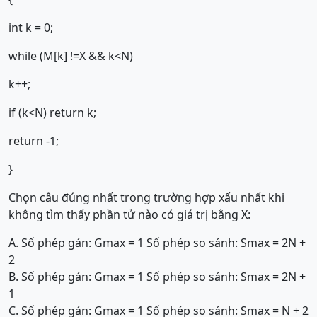
int k = 0;
while (M[k] !=X && k<N)
k++;
if (k<N) return k;
return -1;
}
Chọn câu đúng nhất trong trường hợp xấu nhất khi
không tìm thấy phần tử nào có giá trị bằng X:
A. Số phép gán: Gmax = 1 Số phép so sánh: Smax = 2N +
2
B. Số phép gán: Gmax = 1 Số phép so sánh: Smax = 2N +
1
C. Số phép gán: Gmax = 1 Số phép so sánh: Smax = N + 2