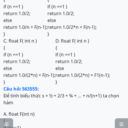
if (n ==1 )
if (n ==1 )
return 1.0/2;
return 1.0/2;
else
else
return 1.0/n + F(n-1);
return 1.0/2*n + F(n-1);
}
}
C. float F( int n )
D. float F( int n )
{
{
if (n ==1 )
if (n ==1 )
return 1.0/2;
return 1.0/2;
else
else
return 1.0/(2*n) + F(n-1);
return 1.0/(2*n) + F1(n-1);
}
}
Câu hỏi 563555:
Để tính biểu thức s = ½ + 2/3 + ¾ + … + n/(n+1) ta chọn
hàm
A. float F(int n)
{


if (n==1)