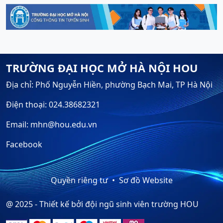
TRƯỜNG ĐẠI HỌC MỞ HÀ NỘI HOU
Địa chỉ: Phố Nguyễn Hiền, phường Bạch Mai, TP Hà Nội
Điện thoại: 024.38682321
Email: mhn@hou.edu.vn
Facebook
Quyền riêng tư
Sơ đồ Website
@ 2025 - Thiết kế bởi đội ngũ sinh viên trường HOU