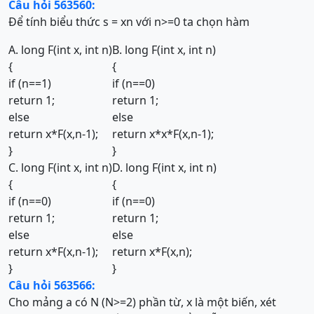
Câu hỏi 563560:
Để tính biểu thức s = xn với n>=0 ta chọn hàm
A. long F(int x, int n)
B. long F(int x, int n)
{
{
if (n==1)
if (n==0)
return 1;
return 1;
else
else
return x*F(x,n-1);
return x*x*F(x,n-1);
}
}
C. long F(int x, int n)
D. long F(int x, int n)
{
{
if (n==0)
if (n==0)
return 1;
return 1;
else
else
return x*F(x,n-1);
return x*F(x,n);
}
}
Câu hỏi 563566:
Cho mảng a có N (N>=2) phần từ, x là một biến, xét