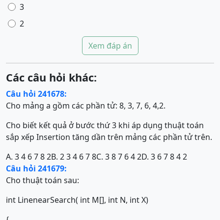
3
2
Xem đáp án
Các câu hỏi khác:
Câu hỏi 241678:
Cho mảng a gồm các phần tử: 8, 3, 7, 6, 4,2.
Cho biết kết quả ở bước thứ 3 khi áp dụng thuật toán
sắp xếp Insertion tăng dần trên mảng các phần tử trên.
A. 3 4 6 7 8 2
B. 2 3 4 6 7 8
C. 3 8 7 6 4 2
D. 3 6 7 8 4 2
Câu hỏi 241679:
Cho thuật toán sau:
int LinenearSearch( int M[], int N, int X)
{