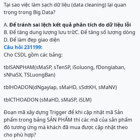
Tại sao việc làm sạch dữ liệu (data cleaning) lại quan
trọng trong Big Data?
A.
Để tránh sai lệch kết quả phân tích do dữ liệu lỗi
B. Để tăng dung lượng lưu trữ
C. Để tăng số lượng dòng
D. Để làm đẹp giao diện
Câu hỏi 231199:
Cho CSDL gồm các bảng:
tblSANPHAM(sMaSP, sTenSP, iSoluong, fDongiaban,
sNhaSX, TSLuongBan)
tblHOADON(dNgaylap, sMaHD, sSdtKH, sMaNV)
tblCTHOADON (sMaHD, sMaSP, iSLM)
Đoạn mã xây dựng Trigger để khi cập nhật mã Sản
phẩm trong bảng SẢN PHẨM thì các mã của sản phẩm
đó tương ứng mà khách đã mua được cập nhật theo
cho phù hợp?