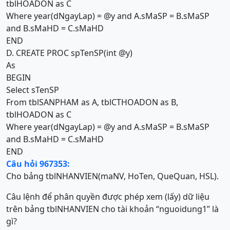
tblHOADON as C
Where year(dNgayLap) = @y and A.sMaSP = B.sMaSP
and B.sMaHD = C.sMaHD
END
D. CREATE PROC spTenSP(int @y)
As
BEGIN
Select sTenSP
From tblSANPHAM as A, tblCTHOADON as B,
tblHOADON as C
Where year(dNgayLap) = @y and A.sMaSP = B.sMaSP
and B.sMaHD = C.sMaHD
END
Câu hỏi 967353:
Cho bảng tblNHANVIEN(maNV, HoTen, QueQuan, HSL).
Câu lệnh để phân quyền được phép xem (lấy) dữ liệu
trên bảng tblNHANVIEN cho tài khoản “nguoidung1” là
gì?