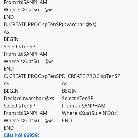
From tblSANPHAM
Where sXuatSu = @xs
END
B. CREATE PROC spTenSP(nvarchar @xs)
As
BEGIN
Select sTenSP
From tblSANPHAM
Where sXuatSu = @xs
END
C. CREATE PROC spTenSP
D. CREATE PROC spTenSP
As
As
BEGIN
BEGIN
Declare nvarchar @xs
Select sTenSP
Select sTenSP
From tblSANPHAM
From tblSANPHAM
Where sXuatSu = N’Đức’
Where sXuatSu = @xs
END
END
Câu hỏi 66959: