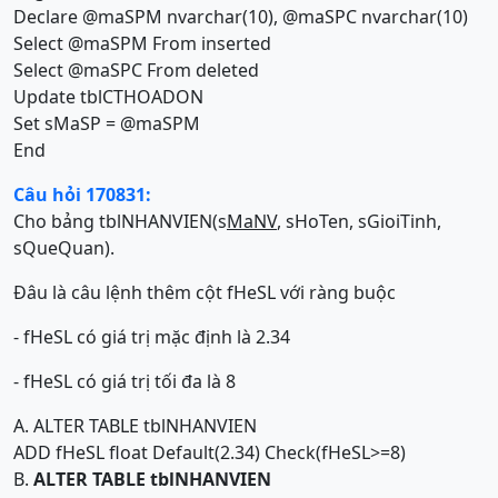
Declare @maSPM nvarchar(10), @maSPC nvarchar(10)
Select @maSPM From inserted
Select @maSPC From deleted
Update tblCTHOADON
Set sMaSP = @maSPM
End
Câu hỏi 170831:
Cho bảng tblNHANVIEN(s
MaNV
, sHoTen, sGioiTinh,
sQueQuan).
Đâu là câu lệnh thêm cột fHeSL với ràng buộc
- fHeSL có giá trị mặc định là 2.34
- fHeSL có giá trị tối đa là 8
A. ALTER TABLE tblNHANVIEN
ADD fHeSL float Default(2.34) Check(fHeSL>=8)
B.
ALTER TABLE tblNHANVIEN