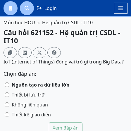
Login




Môn học HOU
Hệ quản trị CSDL - IT10
Câu hỏi 621152 - Hệ quản trị CSDL -
IT10




IoT (Internet of Things) đóng vai trò gì trong Big Data?
Chọn đáp án:
Nguồn tạo ra dữ liệu lớn
Thiết bị lưu trữ
Không liên quan
Thiết kế giao diện
Xem đáp án