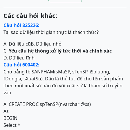
Các câu hỏi khác:
Câu hỏi 825226:
Tại sao dữ liệu thời gian thực là thách thức?
A. Dữ liệu cũ
B. Dữ liệu nhỏ
C.
Yêu cầu hệ thống xử lý tức thời và chính xác
D. Dữ liệu tĩnh
Câu hỏi 600402:
Cho bảng tblSANPHAM(sMaSP, sTenSP, iSoluong,
fDongia, sXuatSu). Đâu là thủ tục để cho tên sản phẩm
theo một xuất sứ nào đó với xuất sứ là tham số truyền
vào
A. CREATE PROC spTenSP(nvarchar @xs)
As
BEGIN
Select *