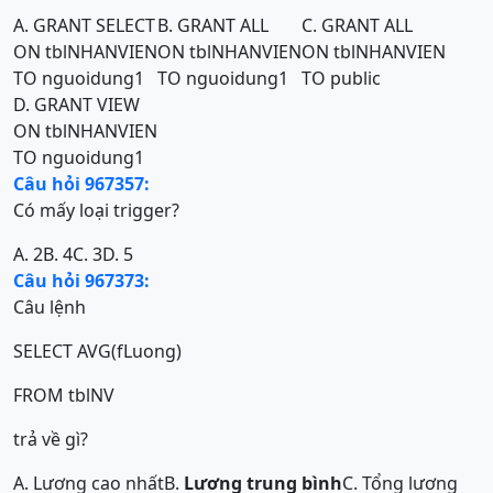
A. GRANT SELECT
B. GRANT ALL
C. GRANT ALL
ON tblNHANVIEN
ON tblNHANVIEN
ON tblNHANVIEN
TO nguoidung1
TO nguoidung1
TO public
D. GRANT VIEW
ON tblNHANVIEN
TO nguoidung1
Câu hỏi 967357:
Có mấy loại trigger?
A. 2
B. 4
C. 3
D. 5
Câu hỏi 967373:
Câu lệnh
SELECT AVG(fLuong)
FROM tblNV
trả về gì?
A. Lương cao nhất
B.
Lương trung bình
C. Tổng lương