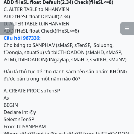
ADD
f
HeSL float Default(2.34) Check(
f
HeSL<=8)
C. ALTER TABLE tblNHANVIEN
ADD fHeSL float Default(2.34)
D. ALTER TABLE tblNHANVIEN


ADD fHeSL float Check(fHeSL<=8)
Câu hỏi 967336:
Cho bảng tblSANPHAM(sMaSP, sTenSP, iSoluong,
fDongia, sXuatSu) và tblCTHOADON (sMaHD, sMaSP,
iSLM), tblHOADON(dNgaylap, sMaHD, sSdtKH, sMaNV)
Đâu là thủ tục để cho danh sách tên sản phẩm KHÔNG
được bán trong một năm nào đó?
A. CREATE PROC spTenSP
As
BEGIN
Declare int @y
Select sTenSP
From tblSANPHAM
Where sMaSP not in (Select sMaSP from tblCTHOADON