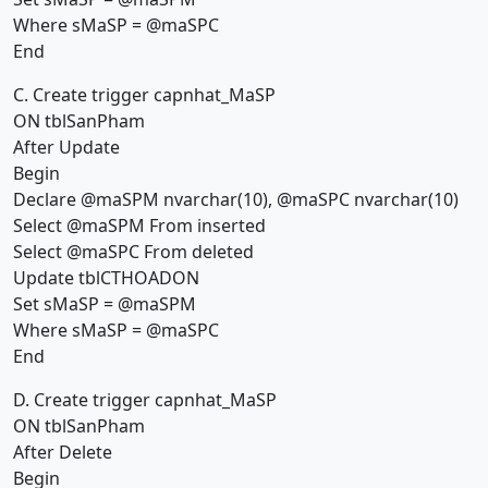
Where sMaSP = @maSPC
End
C. Create trigger capnhat_MaSP
ON tblSanPham
After Update
Begin
Declare @maSPM nvarchar(10), @maSPC nvarchar(10)
Select @maSPM From inserted
Select @maSPC From deleted
Update tblCTHOADON
Set sMaSP = @maSPM
Where sMaSP = @maSPC
End
D. Create trigger capnhat_MaSP
ON tblSanPham
After Delete
Begin