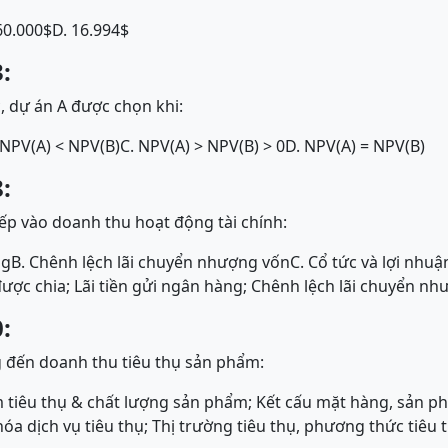
60.000$
D. 16.994$
:
, dự án A được chọn khi:
 NPV(A) < NPV(B)
C. NPV(A) > NPV(B) > 0
D. NPV(A) = NPV(B)
:
p vào doanh thu hoạt động tài chính:
ng
B. Chênh lệch lãi chuyển nhượng vốn
C. Cổ tức và lợi nhu
được chia; Lãi tiền gửi ngân hàng; Chênh lệch lãi chuyển n
:
 đến doanh thu tiêu thụ sản phẩm:
 tiêu thụ & chất lượng sản phẩm; Kết cấu mặt hàng, sản p
a dịch vụ tiêu thụ; Thị trường tiêu thụ, phương thức tiêu t