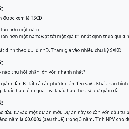
:
ản được xem là TSCĐ:
g lớn hơn một năm
 lớn hơn một năm; Đạt tới một giá trị nhất định theo qui đị
hất định theo qui định
D. Tham gia vào nhiều chu kỳ SXKD
:
nào thu hồi phần lớn vốn nhanh nhất?
 giảm dần.
B. Tất cả các phương án đều sai
C. Khấu hao bình
p khấu hao bình quan và khấu hao theo số dư giảm dần
:
c đầu tư vào một dự án mới. Dự án này sẽ cần vốn đầu tư b
hàng năm là 60.000$ (sau thuế) trong 3 năm. Tính NPV cho dự