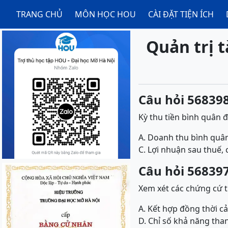
TRANG CHỦ
MÔN HỌC HOU
CÀI ĐẶT TIỆN ÍCH
Quản trị t
Câu hỏi 568398
Kỳ thu tiền bình quân được
A. Doanh thu bình quân
C. Lợi nhuận sau thuế, 
Câu hỏi 568397
Xem xét các chứng cứ th
A. Kết hợp đồng thời cả
D. Chỉ số khả năng tha