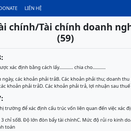
DONATE
LIÊN HỆ
ài chính/Tài chính doanh ng
(59)
:
 xác định bằng cách lấy............ chia cho...........
 ngày, các khoản phải trả
B. Các khoản phải thu; doanh thu
các khoản phải trả
D. Các khoản phải trả, lợi nhuận sau thuế
:
ị trường để xác định cấu trúc vốn liên quan đến việc xác đị
 3 chỉ số
B. Độ lớn đòn bẩy tài chính
C. Mức độ rủi ro kinh d
nh toán