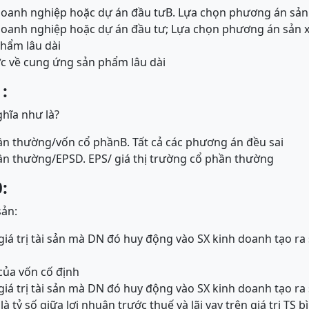
 doanh nghiệp hoặc dự án đầu tư
B. Lựa chọn phương án sản
 doanh nghiệp hoặc dự án đầu tư; Lựa chọn phương án sản x
hẩm lâu dài
ợc về cung ứng sản phẩm lâu dài
:
ghĩa như là?
hần thường/vốn cổ phần
B. Tất cả các phương án đều sai
hần thường/EPS
D. EPS/ giá thị trường cổ phần thường
:
sản:
iá trị tài sản mà DN đó huy động vào SX kinh doanh tạo ra
 của vốn cố định
iá trị tài sản mà DN đó huy động vào SX kinh doanh tạo ra
 là tỷ số giữa lợi nhuận trước thuế và lãi vay trên giá trị TS 