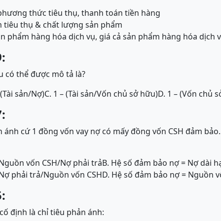
 phương thức tiêu thụ, thanh toán tiền hàng
 tiêu thụ & chất lượng sản phẩm
ản phẩm hàng hóa dịch vụ, giá cả sản phẩm hàng hóa dịch v
:
 có thể được mô tả là?
 (Tài sản/Nợ)
C. 1 – (Tài sản/Vốn chủ sở hữu)
D. 1 – (Vốn chủ s
:
 ánh cứ 1 đồng vốn vay nợ có mấy đồng vốn CSH đảm bảo.
 Nguồn vốn CSH/Nợ phải trả
B. Hệ số đảm bảo nợ = Nợ dài 
 Nợ phải trả/Nguồn vốn CSH
D. Hệ số đảm bảo nợ = Nguồn v
:
ố định là chỉ tiêu phản ánh: