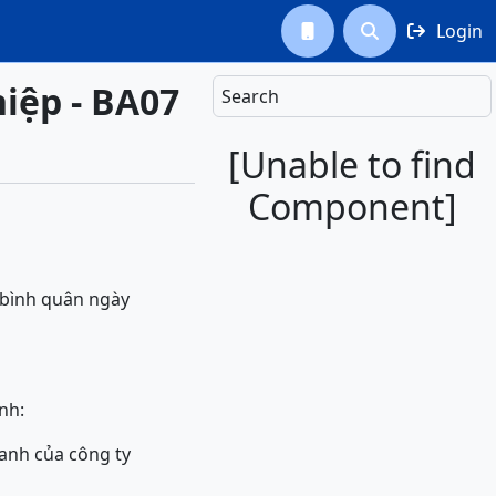
Login



hiệp - BA07
Search
[Unable to find
Component]
 bình quân ngày
nh:
oanh của công ty