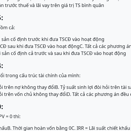
ận trước thuế và lãi vay trên giá trị TS bình quân
:
gồm cả:
ài sản cố định trước khi đưa TSCĐ vào hoạt động
TSCĐ sau khi đưa TSCĐ vào hoạt động
C. Tất cả các phương án
ài sản cố định cả trước và sau khi đưa TSCĐ vào hoạt động
:
i trong cấu trúc tài chính của mình:
hỏi trên nợ không thay đổi
B. Tỷ suất sinh lợi đòi hỏi trên tài
 hỏi trên vốn chủ không thay đổi
D. Tất cả các phương án đều
:
V = 0 thì:
khấu
B. Thời gian hoàn vốn bằng 0
C. IRR = Lãi suất chiết khấu