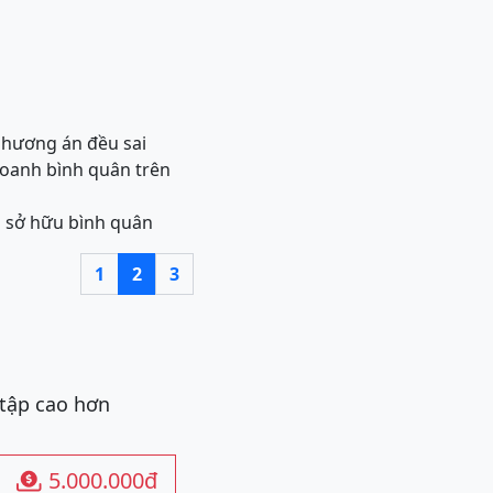
 phương án đều sai
doanh bình quân trên
ủ sở hữu bình quân
1
2
3
 tập cao hơn
5.000.000đ
