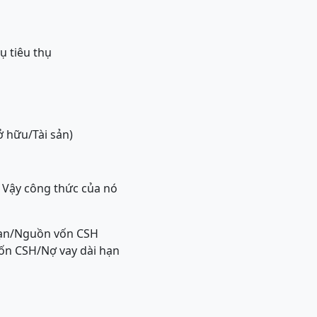
ụ tiêu thụ
ở hữu/Tài sản)
 Vậy công thức của nó
hạn/Nguồn vốn CSH
ốn CSH/Nợ vay dài hạn