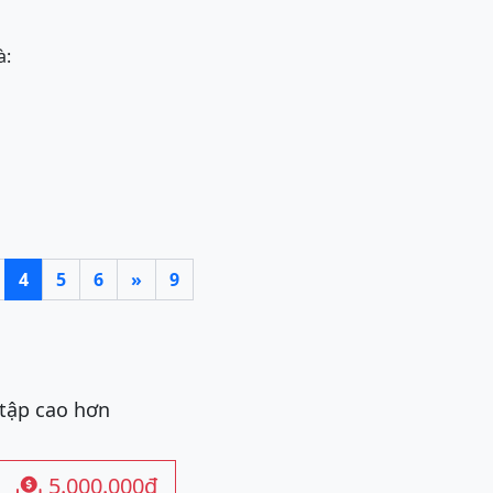
à:
4
5
6
»
9
 tập cao hơn
5.000.000đ
