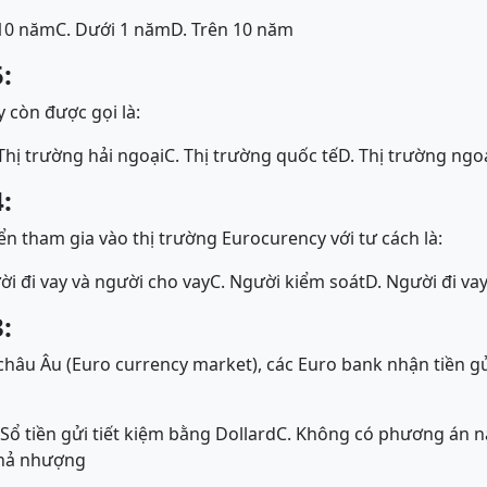
 10 năm
C. Dưới 1 năm
D. Trên 10 năm
:
 còn được gọi là:
 Thị trường hải ngoại
C. Thị trường quốc tế
D. Thị trường ngoạ
:
ển tham gia vào thị trường Eurocurency với tư cách là:
ời đi vay và người cho vay
C. Người kiểm soát
D. Người đi va
:
 châu Âu (Euro currency market), các Euro bank nhận tiền g
 Sổ tiền gửi tiết kiệm bằng Dollard
C. Không có phương án 
khả nhượng