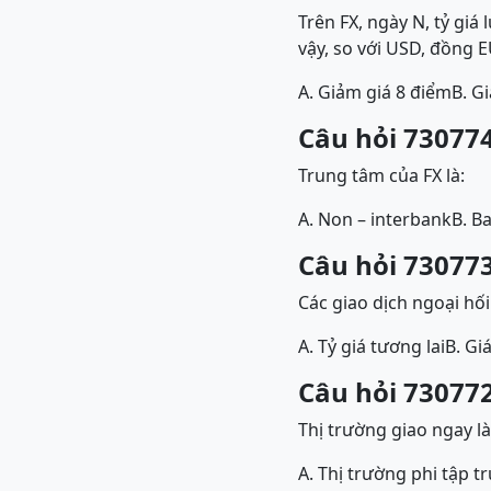
Trên FX, ngày N, tỷ giá
vậy, so với USD, đồng 
A. Giảm giá 8 điểm
B. G
Câu hỏi 730774
Trung tâm của FX là:
A. Non – interbank
B. B
Câu hỏi 730773
Các giao dịch ngoại hố
A. Tỷ giá tương lai
B. Gi
Câu hỏi 730772
Thị trường giao ngay là
A. Thị trường phi tập t