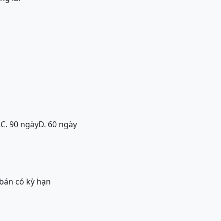
g
g
C. 90 ngày
D. 60 ngày
 bán có kỳ hạn