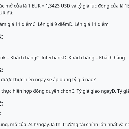
 lúc mở cửa là 1 EUR = 1,3423 USD và tỷ giá lúc đóng cửa là
EUR đã:
iảm giá 11 điểm
C. Lên giá 9 điểm
D. Lên giá 11 điểm
:
ank – Khách hàng
C. Interbank
D. Khách hàng – Khách hàng
:
i được thực hiện ngay sẽ áp dụng tỷ giá nào?
á thực hiện hợp đồng quyền chọn
C. Tỷ giá giao ngay
D. Tỷ gi
:
:
rung, mở của 24 h/ngày, là thị trường tài chính lớn nhất và 