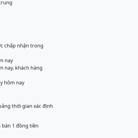
 trung
ợc chấp nhận trong
ôm nay
ôm nay, khách hàng
gày hôm nay
oảng thời gian xác định
 bán 1 đồng tiền