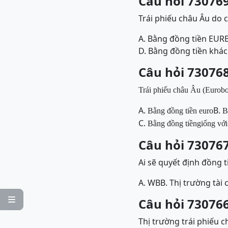
Câu hỏi 730769
Trái phiếu châu Âu do 
A. Bằng đồng tiền EUR
D. Bằng đồng tiền khác
Câu hỏi 730768
Trái phiếu châu Âu (Eurobon
A.
B.
Bằng
đ
ồng tiền euro
B
C.
Bằng
đ
ồng tiềngiống vớ
Câu hỏi 730767
Ai sẽ quyết định đồng 
A. WB
B. Thị trường tài

Câu hỏi 730766
Thị trường trái phiếu c