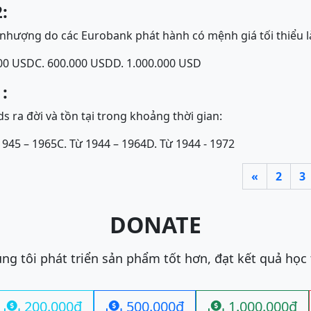
:
 nhượng do các Eurobank phát hành có mệnh giá tối thiểu l
000 USD
C. 600.000 USD
D. 1.000.000 USD
:
 ra đời và tồn tại trong khoảng thời gian:
1945 – 1965
C. Từ 1944 – 1964
D. Từ 1944 - 1972
«
2
3
DONATE
ng tôi phát triển sản phẩm tốt hơn, đạt kết quả học
200.000đ
500.000đ
1.000.000đ


