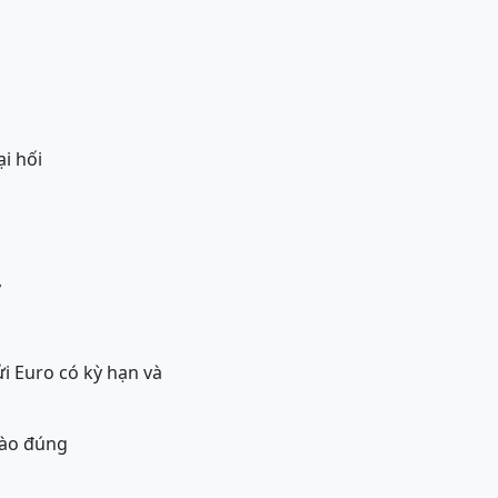
i hối
y
ửi Euro có kỳ hạn và
nào đúng