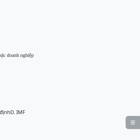
hoặc doanh nghiệp
 định
D. IMF
