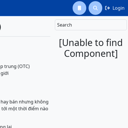
Login



)
Search
[Unable to find
Component]
tập trung (OTC)
giới
a hay bán nhưng không
c tới một thời điểm nào
ng lai