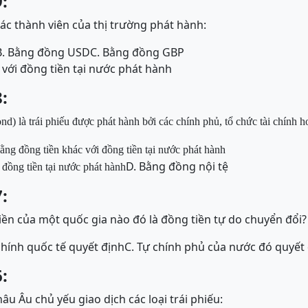
:
các thành viên của thị trường phát hành:
B. Bằng đồng USD
C. Bằng đồng GBP
 với đồng tiền tại nước phát hành
:
d) là trái phiếu được phát hành bởi các chính phủ, tổ chức tài chính 
ằng
đ
ồng tiền kh
á
c với
đ
ồng tiền tại n
ư
ớc ph
á
t h
à
nh
D. Bằng đồng nội tệ
i
đ
ồng tiền tại n
ư
ớc ph
á
t h
à
nh
:
tiền của một quốc gia nào đó là đồng tiền tự do chuyển đổi?
 chính quốc tế quyết định
C. Tự chính phủ của nước đó quyết
:
hâu Âu chủ yếu giao dịch các loại trái phiếu: