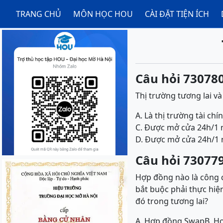
TRANG CHỦ
MÔN HỌC HOU
CÀI ĐẶT TIỆN ÍCH
Câu hỏi 730780
Thị trường tương lai và
A. Là thị trường tài ch
C. Được mở cửa 24h/1 ng
D. Được mở cửa 24h/1 
Câu hỏi 730779
Hợp đồng nào là công 
bắt buộc phải thực hiện
đó trong tương lai?
A. Hợp đồng Swap
B. H